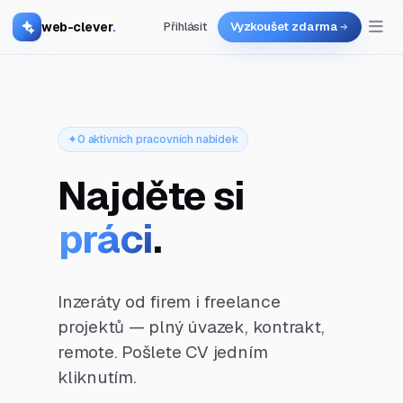
web-clever
.
Přihlásit
Vyzkoušet zdarma
0 aktivních pracovních nabídek
Najděte si
práci
.
Inzeráty od firem i freelance
projektů — plný úvazek, kontrakt,
remote. Pošlete CV jedním
kliknutím.