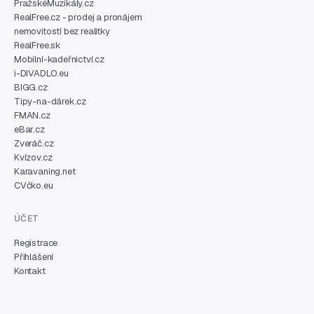
PražskéMuzikály.cz
RealFree.cz - prodej a pronájem
nemovitostí bez realitky
RealFree.sk
Mobilní-kadeřnictví.cz
i-DIVADLO.eu
BIGG.cz
Tipy-na-dárek.cz
FMAN.cz
eBar.cz
Zveráč.cz
Kvízov.cz
Karavaning.net
CVčko.eu
ÚČET
Registrace
Přihlášení
Kontakt