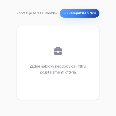
Zobrazuje se 0 z 0 nabídek
Zveřejnit nabídku
Žádné nabídky neodpovídají filtru.
Zkuste změnit kritéria.