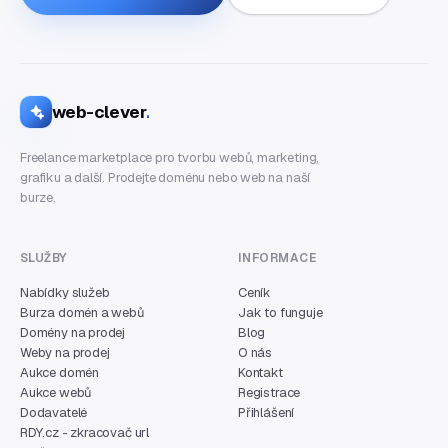
web-clever
.
Freelance marketplace pro tvorbu webů, marketing,
grafiku a další. Prodejte doménu nebo web na naší
burze.
SLUŽBY
INFORMACE
Nabídky služeb
Ceník
Burza domén a webů
Jak to funguje
Domény na prodej
Blog
Weby na prodej
O nás
Aukce domén
Kontakt
Aukce webů
Registrace
Dodavatelé
Přihlášení
RDY.cz - zkracovač url