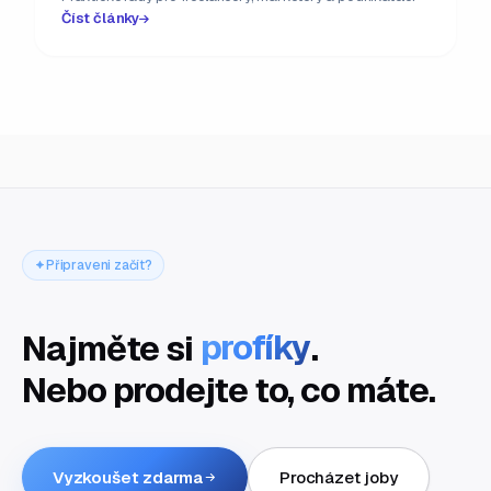
Číst články
Připraveni začít?
Najměte si
profíky
.
Nebo prodejte to, co máte.
Vyzkoušet zdarma
Procházet joby