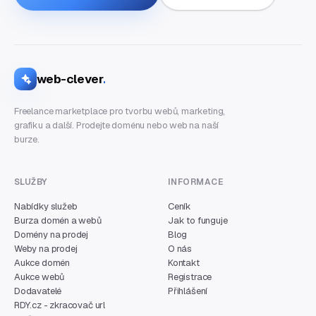
web-clever
.
Freelance marketplace pro tvorbu webů, marketing,
grafiku a další. Prodejte doménu nebo web na naší
burze.
SLUŽBY
INFORMACE
Nabídky služeb
Ceník
Burza domén a webů
Jak to funguje
Domény na prodej
Blog
Weby na prodej
O nás
Aukce domén
Kontakt
Aukce webů
Registrace
Dodavatelé
Přihlášení
RDY.cz - zkracovač url