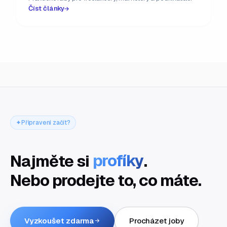
Číst články
Připraveni začít?
Najměte si
profíky
.
Nebo prodejte to, co máte.
Vyzkoušet zdarma
Procházet joby