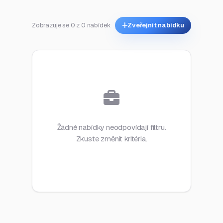
Zobrazuje se 0 z 0 nabídek
Zveřejnit nabídku
Žádné nabídky neodpovídají filtru.
Zkuste změnit kritéria.