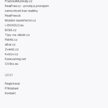
PražskéMuzikály.cz
RealFree.cz - prodej a pronájem
nemovitostí bez realitky
RealFree.sk
Mobilní-kadeřnictví.cz
i-DIVADLO.eu
BIGG.cz
Tipy-na-dárek.cz
FMAN.cz
eBar.cz
Zveráč.cz
Kvízov.cz
Karavaning.net
CVčko.eu
ÚČET
Registrace
Přihlášení
Kontakt