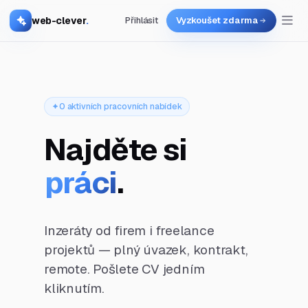
web-clever
.
Přihlásit
Vyzkoušet zdarma
0 aktivních pracovních nabídek
Najděte si
práci
.
Inzeráty od firem i freelance
projektů — plný úvazek, kontrakt,
remote. Pošlete CV jedním
kliknutím.