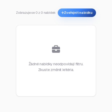
Zobrazuje se 0 z 0 nabídek
Zveřejnit nabídku
Žádné nabídky neodpovídají filtru.
Zkuste změnit kritéria.