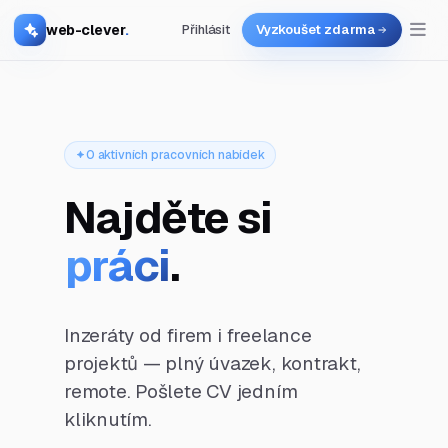
web-clever
.
Přihlásit
Vyzkoušet zdarma
0 aktivních pracovních nabídek
Najděte si
práci
.
Inzeráty od firem i freelance
projektů — plný úvazek, kontrakt,
remote. Pošlete CV jedním
kliknutím.