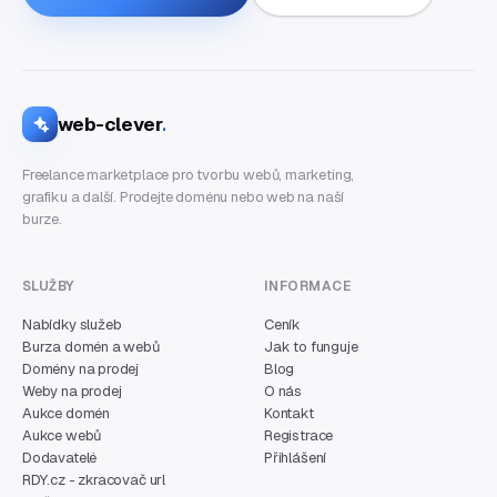
web-clever
.
Freelance marketplace pro tvorbu webů, marketing,
grafiku a další. Prodejte doménu nebo web na naší
burze.
SLUŽBY
INFORMACE
Nabídky služeb
Ceník
Burza domén a webů
Jak to funguje
Domény na prodej
Blog
Weby na prodej
O nás
Aukce domén
Kontakt
Aukce webů
Registrace
Dodavatelé
Přihlášení
RDY.cz - zkracovač url