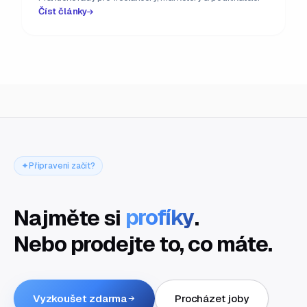
Číst články
Připraveni začít?
Najměte si
profíky
.
Nebo prodejte to, co máte.
Vyzkoušet zdarma
Procházet joby