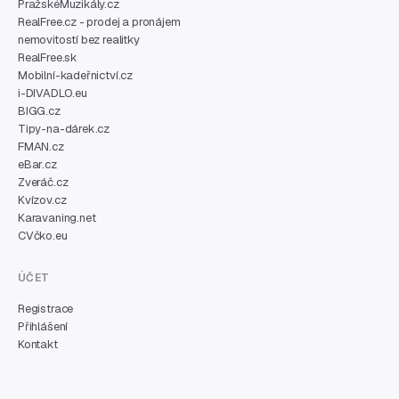
PražskéMuzikály.cz
RealFree.cz - prodej a pronájem
nemovitostí bez realitky
RealFree.sk
Mobilní-kadeřnictví.cz
i-DIVADLO.eu
BIGG.cz
Tipy-na-dárek.cz
FMAN.cz
eBar.cz
Zveráč.cz
Kvízov.cz
Karavaning.net
CVčko.eu
ÚČET
Registrace
Přihlášení
Kontakt