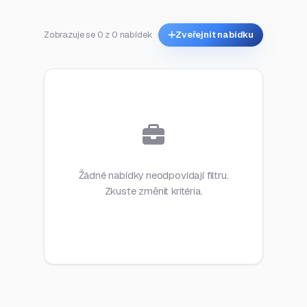
Zobrazuje se 0 z 0 nabídek
Zveřejnit nabídku
Žádné nabídky neodpovídají filtru.
Zkuste změnit kritéria.