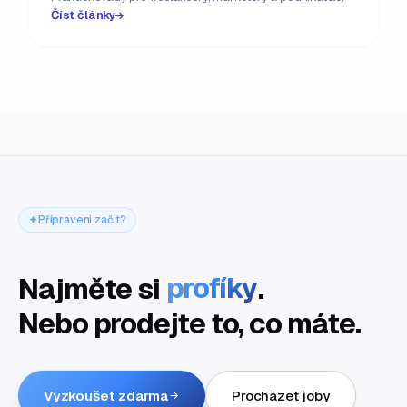
Číst články
Připraveni začít?
Najměte si
profíky
.
Nebo prodejte to, co máte.
Vyzkoušet zdarma
Procházet joby