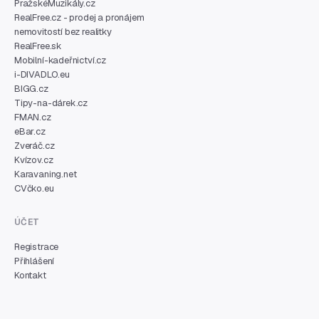
PražskéMuzikály.cz
RealFree.cz - prodej a pronájem
nemovitostí bez realitky
RealFree.sk
Mobilní-kadeřnictví.cz
i-DIVADLO.eu
BIGG.cz
Tipy-na-dárek.cz
FMAN.cz
eBar.cz
Zveráč.cz
Kvízov.cz
Karavaning.net
CVčko.eu
ÚČET
Registrace
Přihlášení
Kontakt