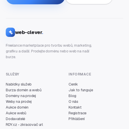
web-clever
.
Freelance marketplace pro tvorbu webů, marketing,
grafiku a další. Prodejte doménu nebo web na naší
burze.
SLUŽBY
INFORMACE
Nabídky služeb
Ceník
Burza domén a webů
Jak to funguje
Domény na prodej
Blog
Weby na prodej
O nás
Aukce domén
Kontakt
Aukce webů
Registrace
Dodavatelé
Přihlášení
RDY.cz - zkracovač url