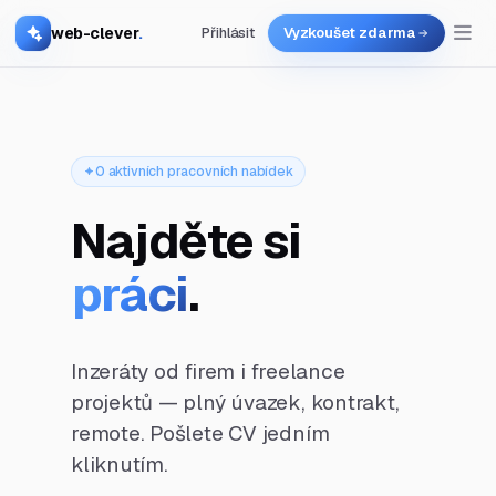
web-clever
.
Přihlásit
Vyzkoušet zdarma
0 aktivních pracovních nabídek
Najděte si
práci
.
Inzeráty od firem i freelance
projektů — plný úvazek, kontrakt,
remote. Pošlete CV jedním
kliknutím.