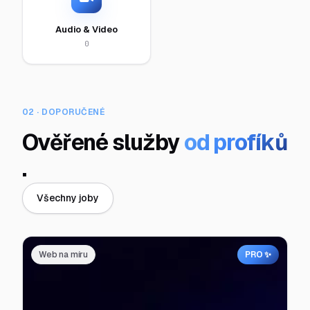
Audio & Video
0
02 · DOPORUČENÉ
Ověřené služby
od profíků
.
Všechny joby
Web na míru
PRO ✨