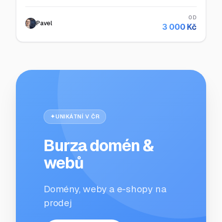
OD
Pavel
3 000 Kč
UNIKÁTNÍ V ČR
Burza domén &
webů
Domény, weby a e-shopy na
prodej