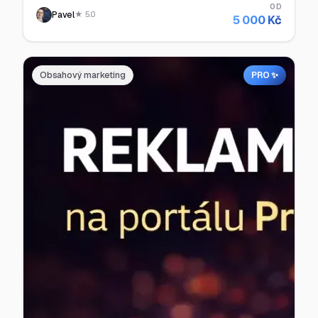
OD
Pavel
★ 5.0
5 000 Kč
Obsahový marketing
PRO ✨