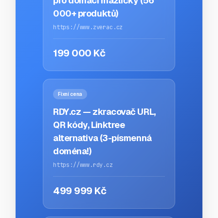
pro domácí mazlíčky (56
000+ produktů)
https://www.zverac.cz
199 000 Kč
Fixní cena
RDY.cz — zkracovač URL,
QR kódy, Linktree
alternativa (3-písmenná
doména!)
https://www.rdy.cz
499 999 Kč