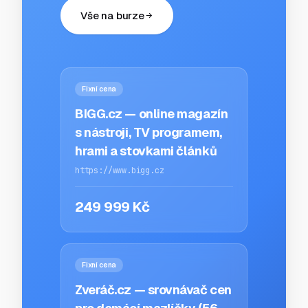
Vše na burze
Fixní cena
BIGG.cz — online magazín
s nástroji, TV programem,
hrami a stovkami článků
https://www.bigg.cz
249 999 Kč
Fixní cena
Zveráč.cz — srovnávač cen