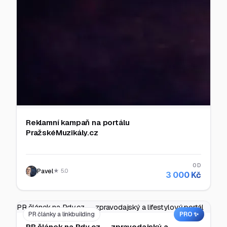
Reklamní kampaň na portálu
PražskéMuzikály.cz
OD
Pavel
★ 5.0
3 000 Kč
PR článek na Rdy.cz — zpravodajský a lifestylový portál
PR články a linkbuilding
PRO ✨
PR článek na Rdy.cz — zpravodajský a