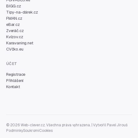
BIGG.cz
Tipy-na-dárek.cz
FMAN.cz
eBar.cz
Zveráč.cz
Kvízov.cz
Karavaning.net
CVčko.eu
ÚČET
Registrace
Přihlášení
Kontakt
© 2026 Web-clever.cz. Všechna práva vyhrazena. | Vytvořil
Pavel Jirouš
Podmínky
Soukromí
Cookies