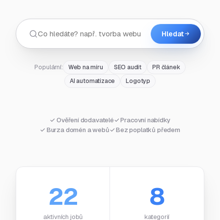
Hledat
Populární:
Web na míru
SEO audit
PR článek
AI automatizace
Logotyp
✓ Ověření dodavatelé
✓ Pracovní nabídky
✓ Burza domén a webů
✓ Bez poplatků předem
22
8
aktivních jobů
kategorií