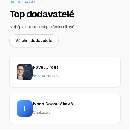
04 · DODAVATELÉ
Top dodavatelé
Nejlépe hodnocení profesionálové
Všichni dodavatelé
Pavel Jirouš
★ 5.0
4 zakázek
Ivana Sochuľáková
I
0 zakázek