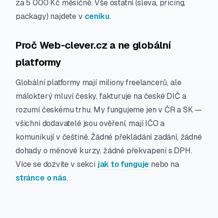
za 5 000 Kč měsíčně. Vše ostatní (sleva, pricing,
packagy) najdete v
ceníku
.
Proč Web-clever.cz a ne globální
platformy
Globální platformy mají miliony freelancerů, ale
málokterý mluví česky, fakturuje na české DIČ a
rozumí českému trhu. My fungujeme jen v ČR a SK —
všichni dodavatelé jsou ověření, mají IČO a
komunikují v češtině. Žádné překládání zadání, žádné
dohady o měnové kurzy, žádné překvapení s DPH.
Více se dozvíte v sekci
jak to funguje
nebo na
stránce o nás
.