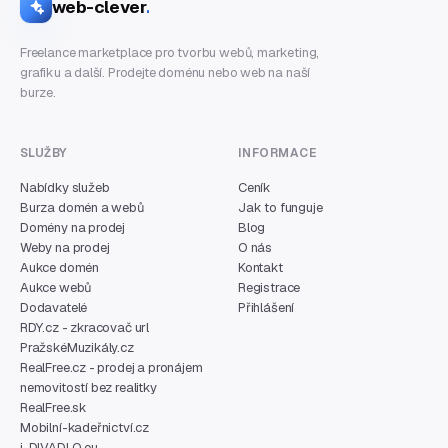
web-clever
.
Freelance marketplace pro tvorbu webů, marketing,
grafiku a další. Prodejte doménu nebo web na naší
burze.
SLUŽBY
INFORMACE
Nabídky služeb
Ceník
Burza domén a webů
Jak to funguje
Domény na prodej
Blog
Weby na prodej
O nás
Aukce domén
Kontakt
Aukce webů
Registrace
Dodavatelé
Přihlášení
RDY.cz - zkracovač url
PražskéMuzikály.cz
RealFree.cz - prodej a pronájem
nemovitostí bez realitky
RealFree.sk
Mobilní-kadeřnictví.cz
i-DIVADLO.eu