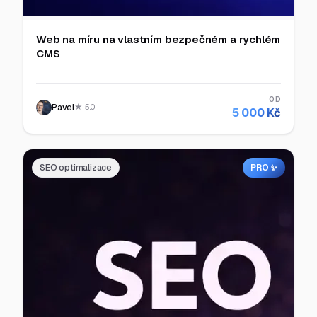
Web na míru na vlastním bezpečném a rychlém
CMS
OD
Pavel
★ 5.0
5 000 Kč
SEO optimalizace
PRO ✨