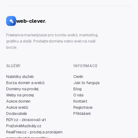
web-clever
.
Freelance marketplace pro tvorbu webů, marketing,
grafiku a další. Prodejte doménu nebo web na naší
burze.
SLUŽBY
INFORMACE
Nabídky služeb
Ceník
Burza domén a webů
Jak to funguje
Domény na prodej
Blog
Weby na prodej
O nás
Aukce domén
Kontakt
Aukce webů
Registrace
Dodavatelé
Přihlášení
RDY.cz - zkracovač url
PražskéMuzikály.cz
RealFree.cz - prodej a pronájem