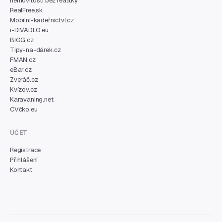
nemovitostí bez realitky
RealFree.sk
Mobilní-kadeřnictví.cz
i-DIVADLO.eu
BIGG.cz
Tipy-na-dárek.cz
FMAN.cz
eBar.cz
Zveráč.cz
Kvízov.cz
Karavaning.net
CVčko.eu
ÚČET
Registrace
Přihlášení
Kontakt