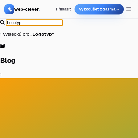
web-clever
.
Přihlásit
Vyzkoušet zdarma
1 výsledků pro „
Logotyp
“
Blog
1