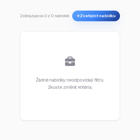
Zobrazuje se 0 z 0 nabídek
Zveřejnit nabídku
Žádné nabídky neodpovídají filtru.
Zkuste změnit kritéria.