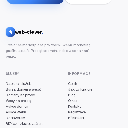
web-clever
.
Freelance marketplace pro tvorbu webů, marketing,
grafiku a další. Prodejte doménu nebo web na naší
burze.
SLUŽBY
INFORMACE
Nabídky služeb
Ceník
Burza domén a webů
Jak to funguje
Domény na prodej
Blog
Weby na prodej
O nás
Aukce domén
Kontakt
Aukce webů
Registrace
Dodavatelé
Přihlášení
RDY.cz - zkracovač url