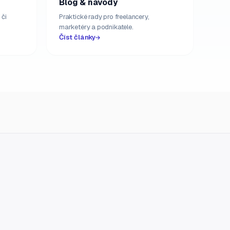
Blog & návody
 či
Praktické rady pro freelancery,
marketéry a podnikatele.
Číst články