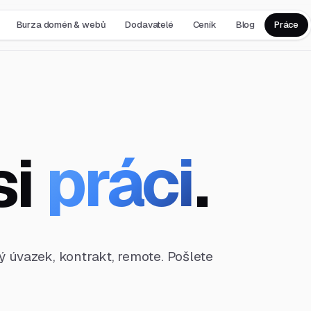
Burza domén & webů
Dodavatelé
Ceník
Blog
Práce
si
práci
.
ný úvazek, kontrakt, remote. Pošlete