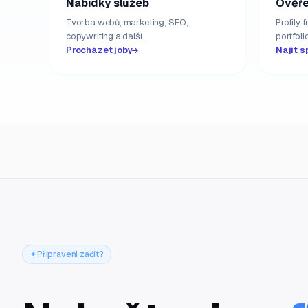
Nabídky služeb
Ověře
Tvorba webů, marketing, SEO,
Profily 
copywriting a další.
portfolio
Procházet joby
Najít s
Připraveni začít?