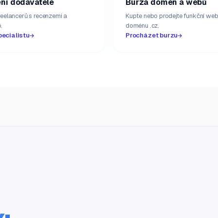
ní dodavatelé
Burza domén a webů
freelancerů s recenzemi a
Kupte nebo prodejte funkční web
.
doménu .cz.
pecialistu
Procházet burzu