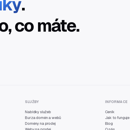
íky
.
o, co máte.
SLUŽBY
INFORMACE
Nabídky služeb
Ceník
Burza domén a webů
Jak to funguje
Domény na prodej
Blog
Weby na prodej
O nás