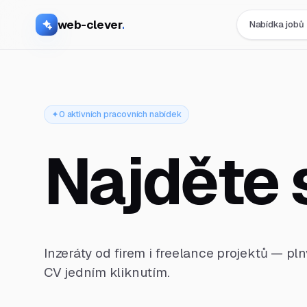
web-clever
.
Nabídka jobů
0 aktivních pracovních nabídek
Najděte 
Inzeráty od firem i freelance projektů — pl
CV jedním kliknutím.