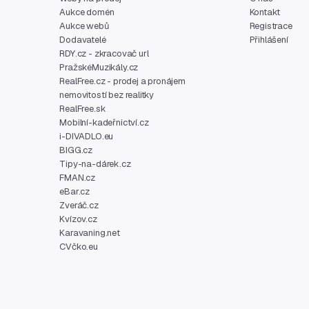
Aukce domén
Kontakt
Aukce webů
Registrace
Dodavatelé
Přihlášení
RDY.cz - zkracovač url
PražskéMuzikály.cz
RealFree.cz - prodej a pronájem
nemovitostí bez realitky
RealFree.sk
Mobilní-kadeřnictví.cz
i-DIVADLO.eu
BIGG.cz
Tipy-na-dárek.cz
FMAN.cz
eBar.cz
Zveráč.cz
Kvízov.cz
Karavaning.net
CVčko.eu