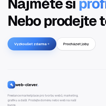
Najměte si
prof
Nebo prodejte t
Vyzkoušet zdarma
Procházet joby
web-clever
.
Freelance marketplace pro tvorbu webů, marketing,
grafiku a další. Prodejte doménu nebo web na naší
burze.