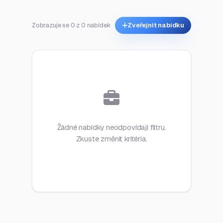
Zobrazuje se 0 z 0 nabídek
Zveřejnit nabídku
Žádné nabídky neodpovídají filtru.
Zkuste změnit kritéria.