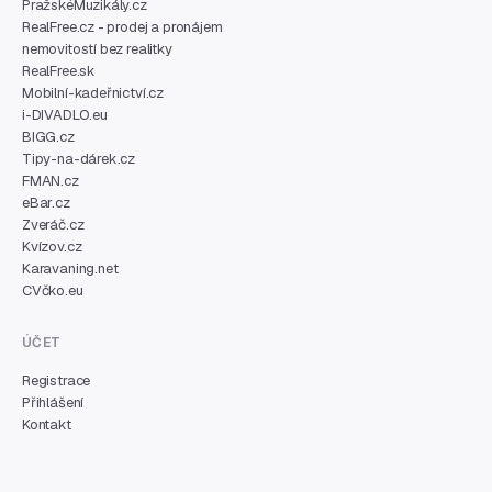
PražskéMuzikály.cz
RealFree.cz - prodej a pronájem
nemovitostí bez realitky
RealFree.sk
Mobilní-kadeřnictví.cz
i-DIVADLO.eu
BIGG.cz
Tipy-na-dárek.cz
FMAN.cz
eBar.cz
Zveráč.cz
Kvízov.cz
Karavaning.net
CVčko.eu
ÚČET
Registrace
Přihlášení
Kontakt