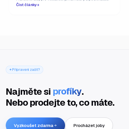
Číst články
Připraveni začít?
Najměte si
profíky
.
Nebo prodejte to, co máte.
Vyzkoušet zdarma
Procházet joby