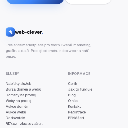
web-clever
.
Freelance marketplace pro tvorbu webů, marketing,
grafiku a další. Prodejte doménu nebo web na naší
burze.
SLUŽBY
INFORMACE
Nabídky služeb
Ceník
Burza domén a webů
Jak to funguje
Domény na prodej
Blog
Weby na prodej
O nás
Aukce domén
Kontakt
Aukce webů
Registrace
Dodavatelé
Přihlášení
RDY.cz - zkracovač url