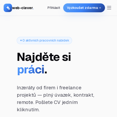
web-clever
.
Přihlásit
Vyzkoušet zdarma
0 aktivních pracovních nabídek
Najděte si
práci
.
Inzeráty od firem i freelance
projektů — plný úvazek, kontrakt,
remote. Pošlete CV jedním
kliknutím.