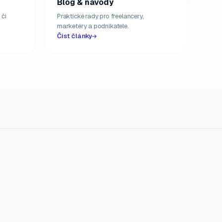
Blog & návody
 či
Praktické rady pro freelancery,
marketéry a podnikatele.
Číst články