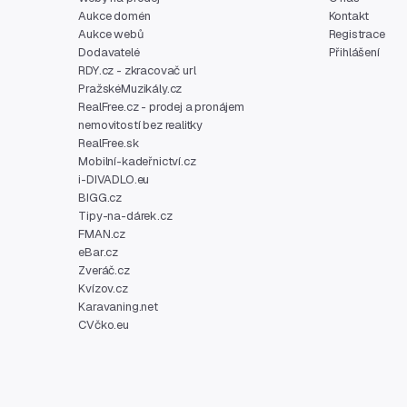
Aukce domén
Kontakt
Aukce webů
Registrace
Dodavatelé
Přihlášení
RDY.cz - zkracovač url
PražskéMuzikály.cz
RealFree.cz - prodej a pronájem
nemovitostí bez realitky
RealFree.sk
Mobilní-kadeřnictví.cz
i-DIVADLO.eu
BIGG.cz
Tipy-na-dárek.cz
FMAN.cz
eBar.cz
Zveráč.cz
Kvízov.cz
Karavaning.net
CVčko.eu