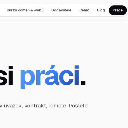
Burza domén & webů
Dodavatelé
Ceník
Blog
Práce
si
práci
.
ný úvazek, kontrakt, remote. Pošlete