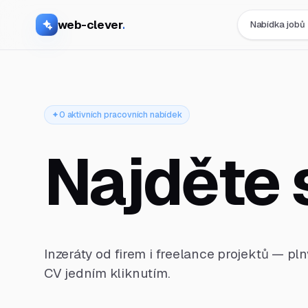
web-clever
.
Nabídka jobů
0 aktivních pracovních nabídek
Najděte 
Inzeráty od firem i freelance projektů — pl
CV jedním kliknutím.