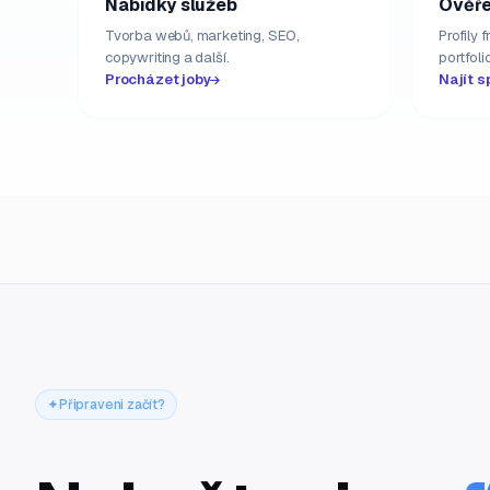
Nabídky služeb
Ověře
Tvorba webů, marketing, SEO,
Profily 
copywriting a další.
portfolio
Procházet joby
Najít s
Připraveni začít?