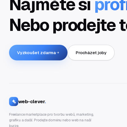
Najměte si
prof
Nebo prodejte t
Vyzkoušet zdarma
Procházet joby
web-clever
.
Freelance marketplace pro tvorbu webů, marketing,
grafiku a další. Prodejte doménu nebo web na naší
burze.