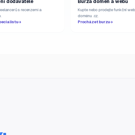
ní dodavatelé
Burza domén a webů
freelancerů s recenzemi a
Kupte nebo prodejte funkční web
.
doménu .cz.
pecialistu
Procházet burzu