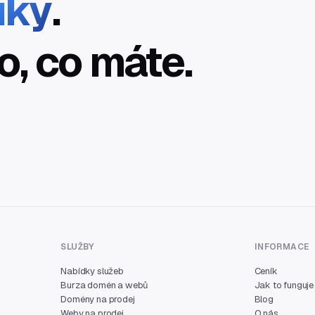
íky
.
o, co máte.
SLUŽBY
INFORMACE
Nabídky služeb
Ceník
Burza domén a webů
Jak to funguje
Domény na prodej
Blog
Weby na prodej
O nás