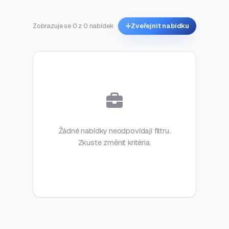
Zobrazuje se 0 z 0 nabídek
Zveřejnit nabídku
Žádné nabídky neodpovídají filtru.
Zkuste změnit kritéria.