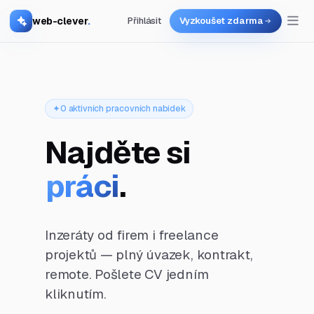
web-clever
.
Přihlásit
Vyzkoušet zdarma
0 aktivních pracovních nabídek
Najděte si
práci
.
Inzeráty od firem i freelance
projektů — plný úvazek, kontrakt,
remote. Pošlete CV jedním
kliknutím.