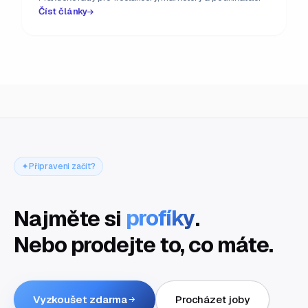
Číst články
Připraveni začít?
Najměte si
profíky
.
Nebo prodejte to, co máte.
Vyzkoušet zdarma
Procházet joby