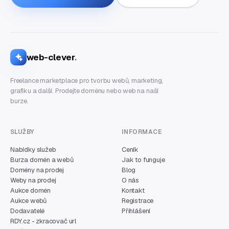
web-clever
.
Freelance marketplace pro tvorbu webů, marketing,
grafiku a další. Prodejte doménu nebo web na naší
burze.
SLUŽBY
INFORMACE
Nabídky služeb
Ceník
Burza domén a webů
Jak to funguje
Domény na prodej
Blog
Weby na prodej
O nás
Aukce domén
Kontakt
Aukce webů
Registrace
Dodavatelé
Přihlášení
RDY.cz - zkracovač url