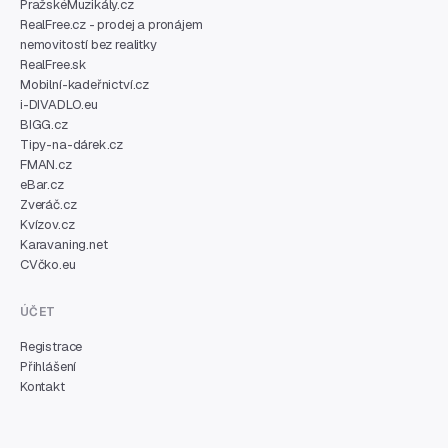
PražskéMuzikály.cz
RealFree.cz - prodej a pronájem
nemovitostí bez realitky
RealFree.sk
Mobilní-kadeřnictví.cz
i-DIVADLO.eu
BIGG.cz
Tipy-na-dárek.cz
FMAN.cz
eBar.cz
Zveráč.cz
Kvízov.cz
Karavaning.net
CVčko.eu
ÚČET
Registrace
Přihlášení
Kontakt