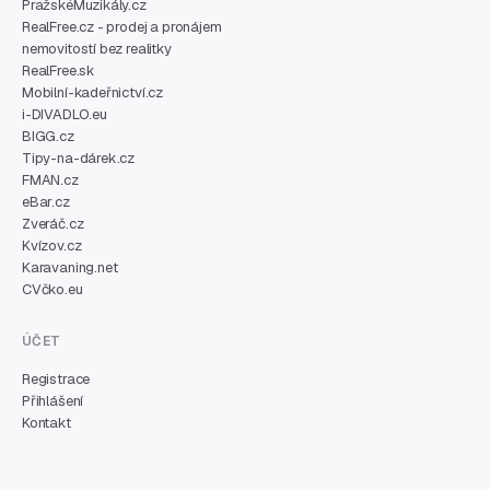
PražskéMuzikály.cz
RealFree.cz - prodej a pronájem
nemovitostí bez realitky
RealFree.sk
Mobilní-kadeřnictví.cz
i-DIVADLO.eu
BIGG.cz
Tipy-na-dárek.cz
FMAN.cz
eBar.cz
Zveráč.cz
Kvízov.cz
Karavaning.net
CVčko.eu
ÚČET
Registrace
Přihlášení
Kontakt