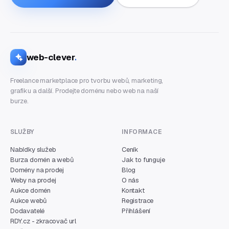
web-clever
.
Freelance marketplace pro tvorbu webů, marketing,
grafiku a další. Prodejte doménu nebo web na naší
burze.
SLUŽBY
INFORMACE
Nabídky služeb
Ceník
Burza domén a webů
Jak to funguje
Domény na prodej
Blog
Weby na prodej
O nás
Aukce domén
Kontakt
Aukce webů
Registrace
Dodavatelé
Přihlášení
RDY.cz - zkracovač url