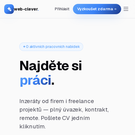
web-clever
.
Přihlásit
Vyzkoušet zdarma
0 aktivních pracovních nabídek
Najděte si
práci
.
Inzeráty od firem i freelance
projektů — plný úvazek, kontrakt,
remote. Pošlete CV jedním
kliknutím.