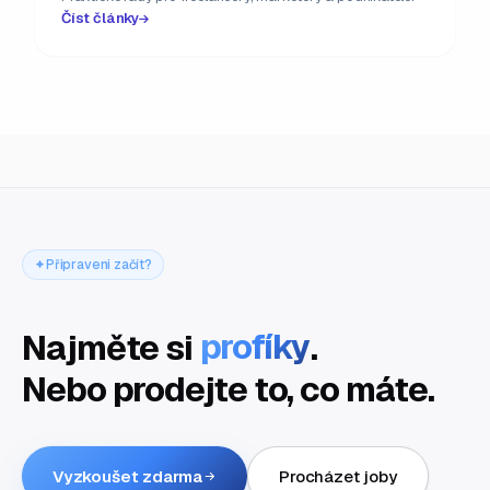
Číst články
Připraveni začít?
Najměte si
profíky
.
Nebo prodejte to, co máte.
Vyzkoušet zdarma
Procházet joby