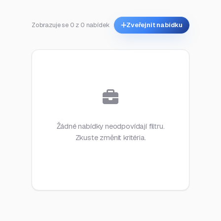
Zobrazuje se 0 z 0 nabídek
Zveřejnit nabídku
Žádné nabídky neodpovídají filtru.
Zkuste změnit kritéria.