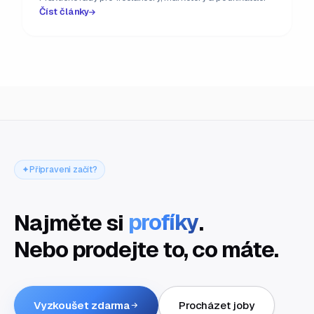
Číst články
Připraveni začít?
Najměte si
profíky
.
Nebo prodejte to, co máte.
Vyzkoušet zdarma
Procházet joby