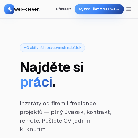
web-clever
.
Přihlásit
Vyzkoušet zdarma
0 aktivních pracovních nabídek
Najděte si
práci
.
Inzeráty od firem i freelance
projektů — plný úvazek, kontrakt,
remote. Pošlete CV jedním
kliknutím.