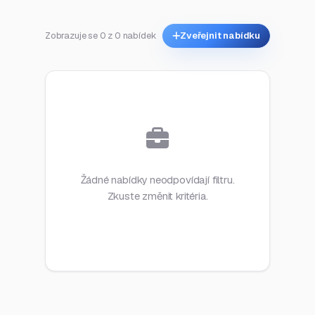
Zobrazuje se 0 z 0 nabídek
Zveřejnit nabídku
Žádné nabídky neodpovídají filtru.
Zkuste změnit kritéria.