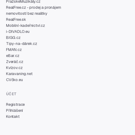
PražskéMuzikály.cz
RealFree.cz - prodej a pronájem
nemovitostí bez realitky
RealFree.sk
Mobilní-kadeřnictví.cz
i-DIVADLO.eu
BIGG.cz
Tipy-na-dárek.cz
FMAN.cz
eBar.cz
Zveráč.cz
Kvízov.cz
Karavaning.net
CVčko.eu
ÚČET
Registrace
Přihlášení
Kontakt