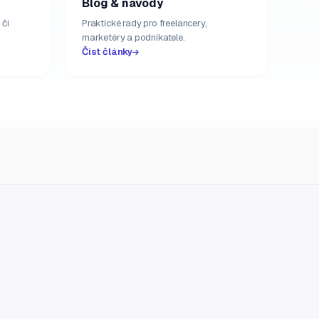
Blog & návody
 či
Praktické rady pro freelancery,
marketéry a podnikatele.
Číst články