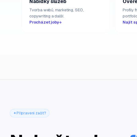
Nabídky služeb
Ověře
Tvorba webů, marketing, SEO,
Profily 
copywriting a další.
portfolio
Procházet joby
Najít s
Připraveni začít?