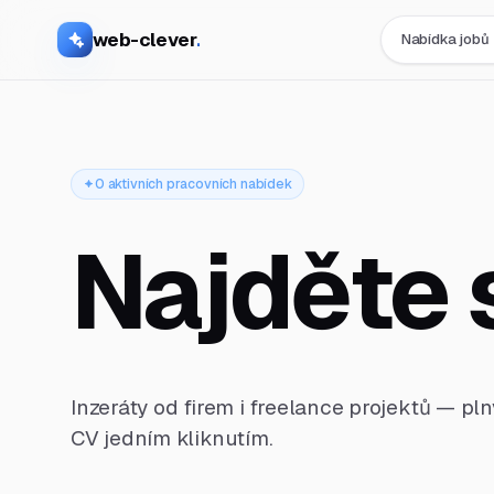
web-clever
.
Nabídka jobů
0 aktivních pracovních nabídek
Najděte 
Inzeráty od firem i freelance projektů — pl
CV jedním kliknutím.