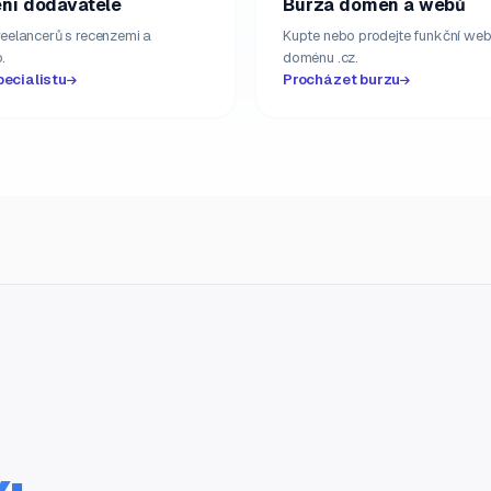
ní dodavatelé
Burza domén a webů
freelancerů s recenzemi a
Kupte nebo prodejte funkční web
.
doménu .cz.
pecialistu
Procházet burzu