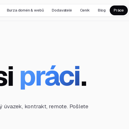
Burza domén & webů
Dodavatelé
Ceník
Blog
Práce
si
práci
.
ný úvazek, kontrakt, remote. Pošlete