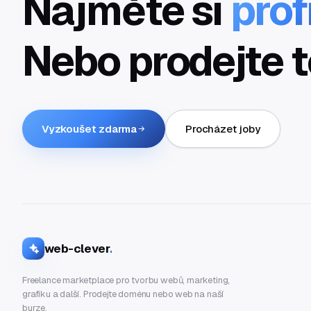
Najměte si
prof
Nebo prodejte t
Vyzkoušet zdarma
Procházet joby
web-clever
.
Freelance marketplace pro tvorbu webů, marketing,
grafiku a další. Prodejte doménu nebo web na naší
burze.