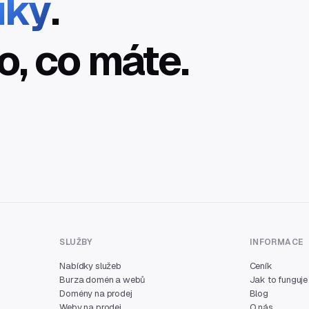
íky
.
o, co máte.
SLUŽBY
INFORMACE
Nabídky služeb
Ceník
Burza domén a webů
Jak to funguje
Domény na prodej
Blog
Weby na prodej
O nás