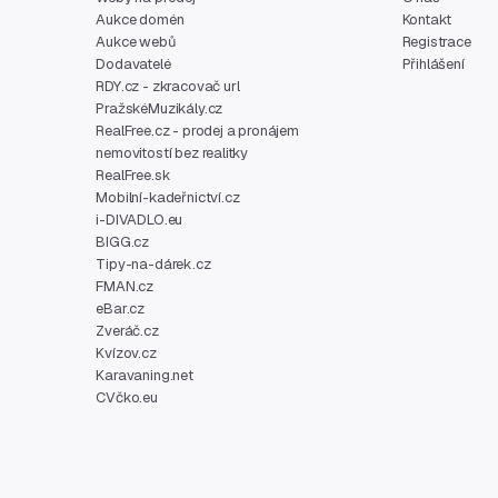
Aukce domén
Kontakt
Aukce webů
Registrace
Dodavatelé
Přihlášení
RDY.cz - zkracovač url
PražskéMuzikály.cz
RealFree.cz - prodej a pronájem
nemovitostí bez realitky
RealFree.sk
Mobilní-kadeřnictví.cz
i-DIVADLO.eu
BIGG.cz
Tipy-na-dárek.cz
FMAN.cz
eBar.cz
Zveráč.cz
Kvízov.cz
Karavaning.net
CVčko.eu