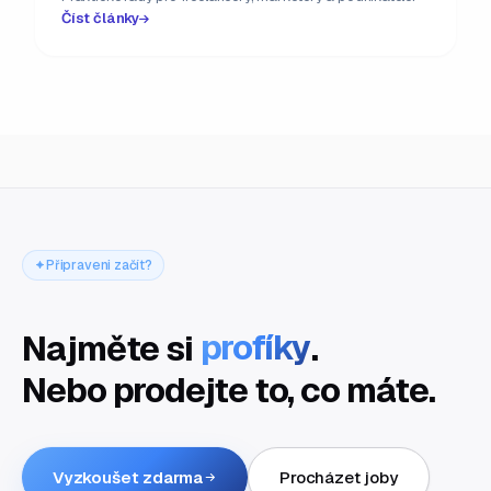
Číst články
Připraveni začít?
Najměte si
profíky
.
Nebo prodejte to, co máte.
Vyzkoušet zdarma
Procházet joby