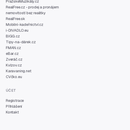
PražskéMuzikály.cz
RealFree.cz - prodej a pronájem
nemovitostí bez realitky
RealFree.sk
Mobilní-kadeřnictví.cz
i-DIVADLO.eu
BIGG.cz
Tipy-na-dárek.cz
FMAN.cz
eBar.cz
Zveráč.cz
Kvízov.cz
Karavaning.net
CVčko.eu
ÚČET
Registrace
Přihlášení
Kontakt