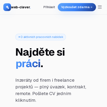
web-clever
.
Přihlásit
Vyzkoušet zdarma
0 aktivních pracovních nabídek
Najděte si
práci
.
Inzeráty od firem i freelance
projektů — plný úvazek, kontrakt,
remote. Pošlete CV jedním
kliknutím.