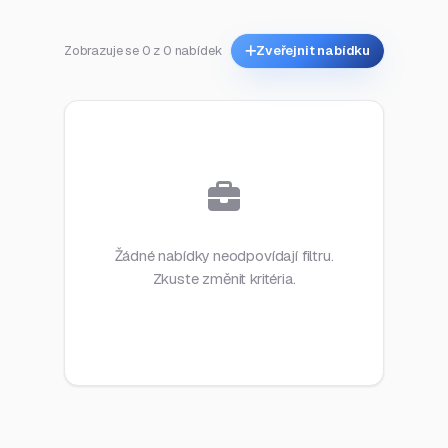
Zobrazuje se 0 z 0 nabídek
Zveřejnit nabídku
Žádné nabídky neodpovídají filtru.
Zkuste změnit kritéria.