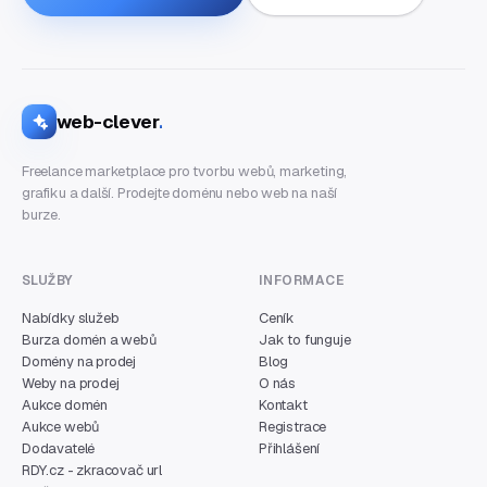
web-clever
.
Freelance marketplace pro tvorbu webů, marketing,
grafiku a další. Prodejte doménu nebo web na naší
burze.
SLUŽBY
INFORMACE
Nabídky služeb
Ceník
Burza domén a webů
Jak to funguje
Domény na prodej
Blog
Weby na prodej
O nás
Aukce domén
Kontakt
Aukce webů
Registrace
Dodavatelé
Přihlášení
RDY.cz - zkracovač url