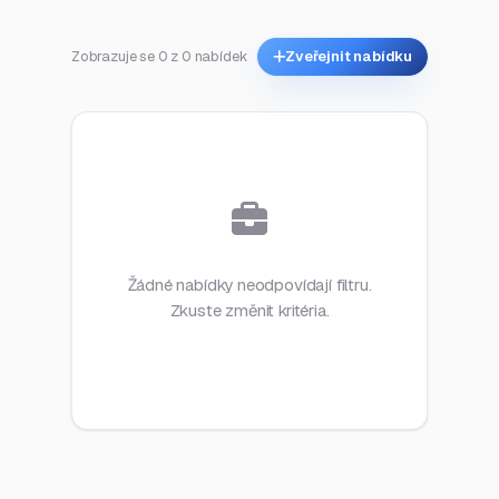
Zobrazuje se 0 z 0 nabídek
Zveřejnit nabídku
Žádné nabídky neodpovídají filtru.
Zkuste změnit kritéria.