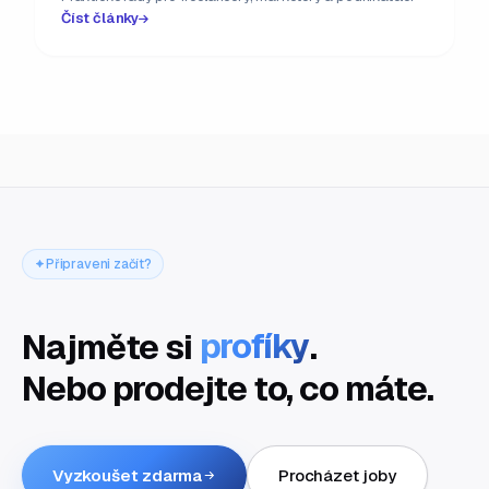
Číst články
Připraveni začít?
Najměte si
profíky
.
Nebo prodejte to, co máte.
Vyzkoušet zdarma
Procházet joby