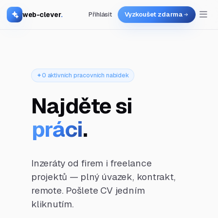
web-clever
.
Přihlásit
Vyzkoušet zdarma
0 aktivních pracovních nabídek
Najděte si
práci
.
Inzeráty od firem i freelance
projektů — plný úvazek, kontrakt,
remote. Pošlete CV jedním
kliknutím.