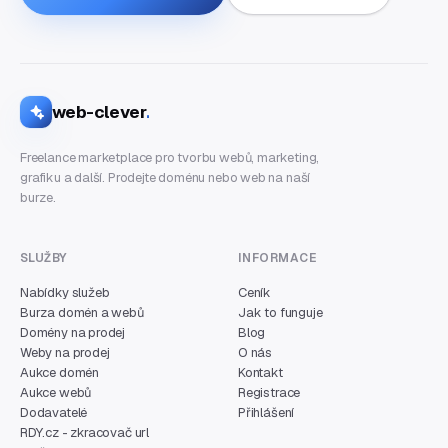
web-clever
.
Freelance marketplace pro tvorbu webů, marketing,
grafiku a další. Prodejte doménu nebo web na naší
burze.
SLUŽBY
INFORMACE
Nabídky služeb
Ceník
Burza domén a webů
Jak to funguje
Domény na prodej
Blog
Weby na prodej
O nás
Aukce domén
Kontakt
Aukce webů
Registrace
Dodavatelé
Přihlášení
RDY.cz - zkracovač url