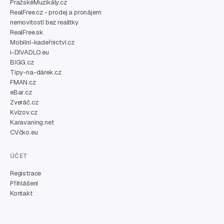
PražskéMuzikály.cz
RealFree.cz - prodej a pronájem
nemovitostí bez realitky
RealFree.sk
Mobilní-kadeřnictví.cz
i-DIVADLO.eu
BIGG.cz
Tipy-na-dárek.cz
FMAN.cz
eBar.cz
Zveráč.cz
Kvízov.cz
Karavaning.net
CVčko.eu
ÚČET
Registrace
Přihlášení
Kontakt