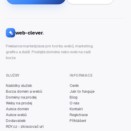
web-clever
.
Freelance marketplace pro tvorbu webů, marketing,
grafiku a další. Prodejte doménu nebo web na naší
burze.
SLUŽBY
INFORMACE
Nabídky služeb
Ceník
Burza domén a webů
Jak to funguje
Domény na prodej
Blog
Weby na prodej
O nás
Aukce domén
Kontakt
Aukce webů
Registrace
Dodavatelé
Přihlášení
RDY.cz - zkracovač url