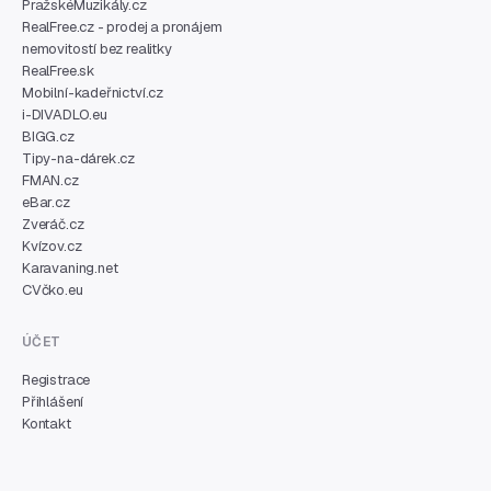
PražskéMuzikály.cz
RealFree.cz - prodej a pronájem
nemovitostí bez realitky
RealFree.sk
Mobilní-kadeřnictví.cz
i-DIVADLO.eu
BIGG.cz
Tipy-na-dárek.cz
FMAN.cz
eBar.cz
Zveráč.cz
Kvízov.cz
Karavaning.net
CVčko.eu
ÚČET
Registrace
Přihlášení
Kontakt