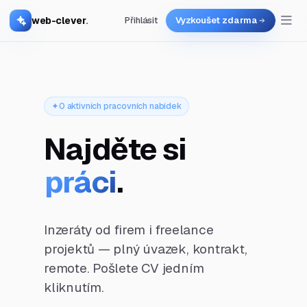
web-clever
.
Přihlásit
Vyzkoušet zdarma
0 aktivních pracovních nabídek
Najděte si
práci
.
Inzeráty od firem i freelance
projektů — plný úvazek, kontrakt,
remote. Pošlete CV jedním
kliknutím.