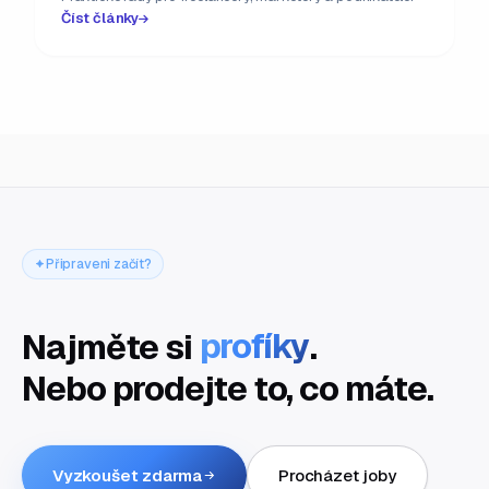
Číst články
Připraveni začít?
Najměte si
profíky
.
Nebo prodejte to, co máte.
Vyzkoušet zdarma
Procházet joby