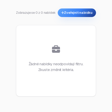
Zobrazuje se 0 z 0 nabídek
Zveřejnit nabídku
Žádné nabídky neodpovídají filtru.
Zkuste změnit kritéria.