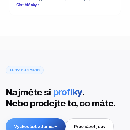
Číst články
Připraveni začít?
Najměte si
profíky
.
Nebo prodejte to, co máte.
Vyzkoušet zdarma
Procházet joby