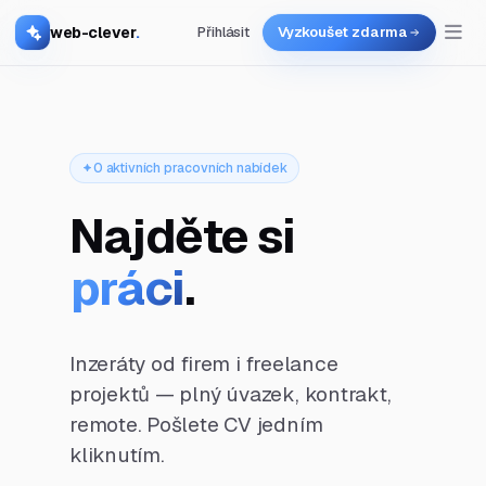
web-clever
.
Přihlásit
Vyzkoušet zdarma
0 aktivních pracovních nabídek
Najděte si
práci
.
Inzeráty od firem i freelance
projektů — plný úvazek, kontrakt,
remote. Pošlete CV jedním
kliknutím.