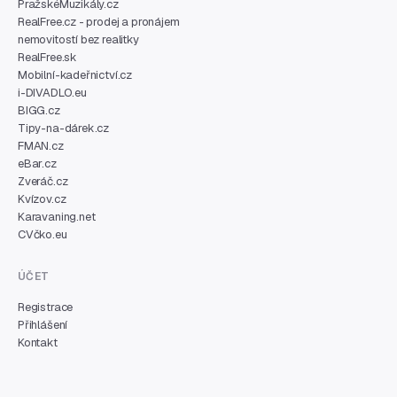
PražskéMuzikály.cz
RealFree.cz - prodej a pronájem
nemovitostí bez realitky
RealFree.sk
Mobilní-kadeřnictví.cz
i-DIVADLO.eu
BIGG.cz
Tipy-na-dárek.cz
FMAN.cz
eBar.cz
Zveráč.cz
Kvízov.cz
Karavaning.net
CVčko.eu
ÚČET
Registrace
Přihlášení
Kontakt