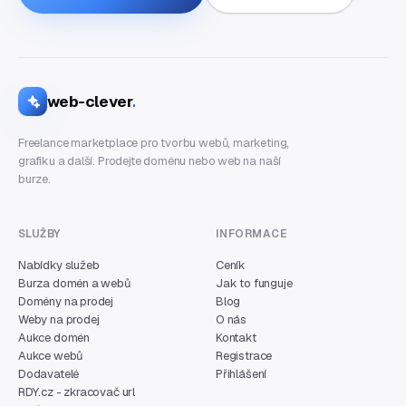
web-clever
.
Freelance marketplace pro tvorbu webů, marketing,
grafiku a další. Prodejte doménu nebo web na naší
burze.
SLUŽBY
INFORMACE
Nabídky služeb
Ceník
Burza domén a webů
Jak to funguje
Domény na prodej
Blog
Weby na prodej
O nás
Aukce domén
Kontakt
Aukce webů
Registrace
Dodavatelé
Přihlášení
RDY.cz - zkracovač url