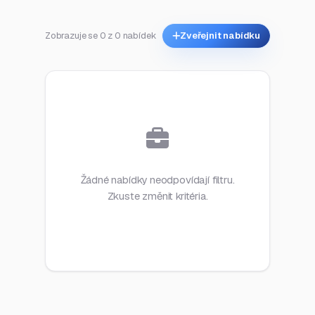
Zobrazuje se 0 z 0 nabídek
Zveřejnit nabídku
Žádné nabídky neodpovídají filtru.
Zkuste změnit kritéria.