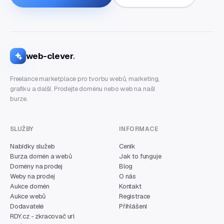
web-clever
.
Freelance marketplace pro tvorbu webů, marketing,
grafiku a další. Prodejte doménu nebo web na naší
burze.
SLUŽBY
INFORMACE
Nabídky služeb
Ceník
Burza domén a webů
Jak to funguje
Domény na prodej
Blog
Weby na prodej
O nás
Aukce domén
Kontakt
Aukce webů
Registrace
Dodavatelé
Přihlášení
RDY.cz - zkracovač url