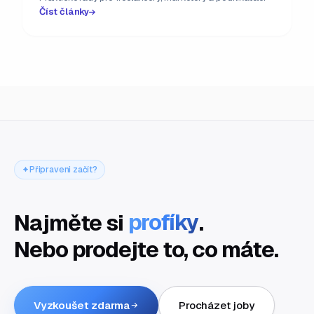
Číst články
Připraveni začít?
Najměte si
profíky
.
Nebo prodejte to, co máte.
Vyzkoušet zdarma
Procházet joby