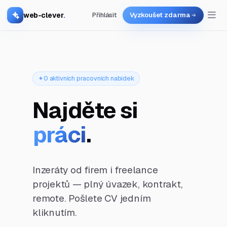
web-clever
.
Přihlásit
Vyzkoušet zdarma
0 aktivních pracovních nabídek
Najděte si
práci
.
Inzeráty od firem i freelance
projektů — plný úvazek, kontrakt,
remote. Pošlete CV jedním
kliknutím.