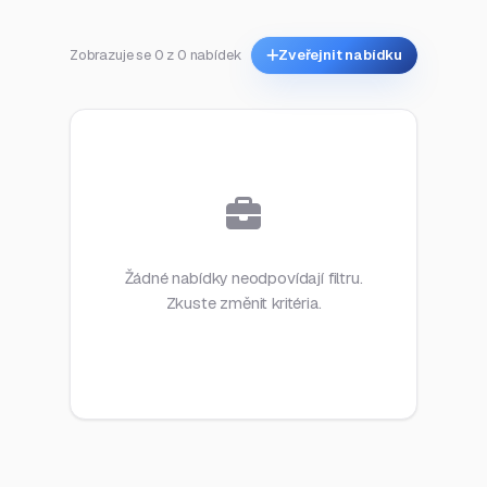
Zobrazuje se 0 z 0 nabídek
Zveřejnit nabídku
Žádné nabídky neodpovídají filtru.
Zkuste změnit kritéria.