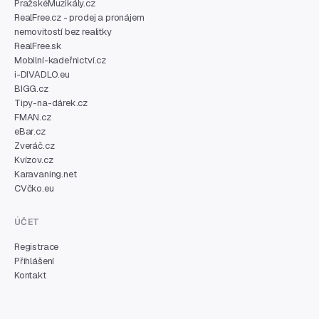
PražskéMuzikály.cz
RealFree.cz - prodej a pronájem
nemovitostí bez realitky
RealFree.sk
Mobilní-kadeřnictví.cz
i-DIVADLO.eu
BIGG.cz
Tipy-na-dárek.cz
FMAN.cz
eBar.cz
Zveráč.cz
Kvízov.cz
Karavaning.net
CVčko.eu
ÚČET
Registrace
Přihlášení
Kontakt