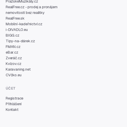
PražskéMuzikály.cz
RealFree.cz - prodej a pronájem
nemovitostí bez realitky
RealFree.sk
Mobilní-kadeřnictví.cz
i-DIVADLO.eu
BIGG.cz
Tipy-na-dárek.cz
FMAN.cz
eBar.cz
Zveráč.cz
Kvízov.cz
Karavaning.net
CVčko.eu
ÚČET
Registrace
Přihlášení
Kontakt