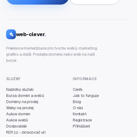
web-clever
.
Freelance marketplace pro tvorbu webů, marketing,
grafiku a další. Prodejte doménu nebo web na naší
burze.
SLUŽBY
INFORMACE
Nabídky služeb
Ceník
Burza domén a webů
Jak to funguje
Domény na prodej
Blog
Weby na prodej
O nás
Aukce domén
Kontakt
Aukce webů
Registrace
Dodavatelé
Přihlášení
RDY.cz - zkracovač url