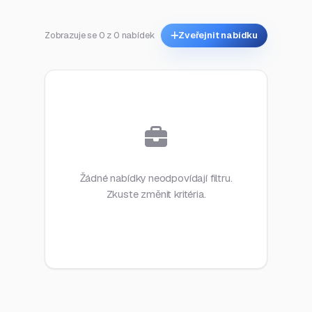
Zobrazuje se 0 z 0 nabídek
Zveřejnit nabídku
Žádné nabídky neodpovídají filtru.
Zkuste změnit kritéria.