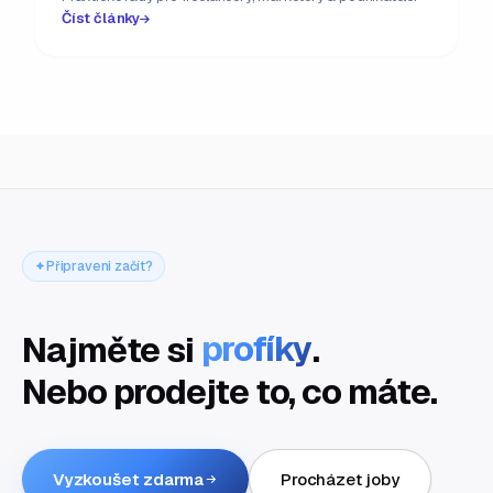
Číst články
Připraveni začít?
Najměte si
profíky
.
Nebo prodejte to, co máte.
Vyzkoušet zdarma
Procházet joby