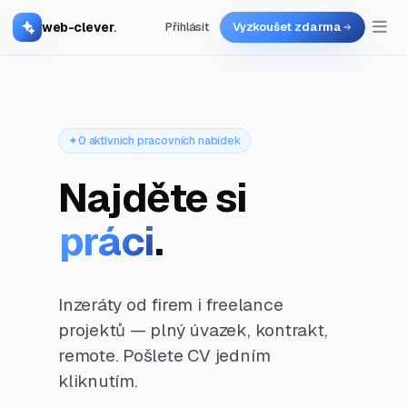
web-clever
.
Přihlásit
Vyzkoušet zdarma
0 aktivních pracovních nabídek
Najděte si
práci
.
Inzeráty od firem i freelance
projektů — plný úvazek, kontrakt,
remote. Pošlete CV jedním
kliknutím.