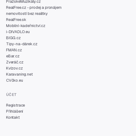
PražskéMuzikály.cz
RealFree.cz - prodej a pronájem
nemovitostí bez realitky
RealFree.sk
Mobilní-kadeřnictví.cz
i-DIVADLO.eu
BIGG.cz
Tipy-na-dárek.cz
FMAN.cz
eBar.cz
Zveráč.cz
Kvízov.cz
Karavaning.net
CVčko.eu
ÚČET
Registrace
Přihlášení
Kontakt