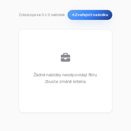
Zobrazuje se 0 z 0 nabídek
Zveřejnit nabídku
Žádné nabídky neodpovídají filtru.
Zkuste změnit kritéria.