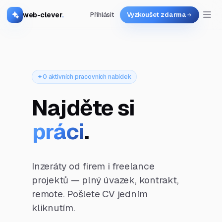
web-clever
.
Přihlásit
Vyzkoušet zdarma
0 aktivních pracovních nabídek
Najděte si
práci
.
Inzeráty od firem i freelance
projektů — plný úvazek, kontrakt,
remote. Pošlete CV jedním
kliknutím.