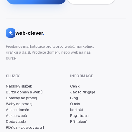
web-clever
.
Freelance marketplace pro tvorbu webů, marketing,
grafiku a další. Prodejte doménu nebo web na naší
burze.
SLUŽBY
INFORMACE
Nabídky služeb
Ceník
Burza domén a webů
Jak to funguje
Domény na prodej
Blog
Weby na prodej
O nás
Aukce domén
Kontakt
Aukce webů
Registrace
Dodavatelé
Přihlášení
RDY.cz - zkracovač url