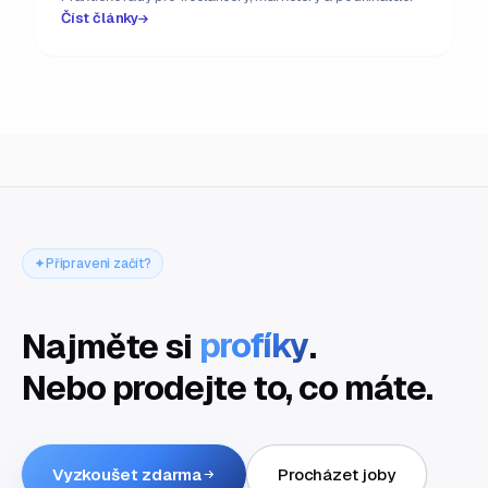
Číst články
Připraveni začít?
Najměte si
profíky
.
Nebo prodejte to, co máte.
Vyzkoušet zdarma
Procházet joby