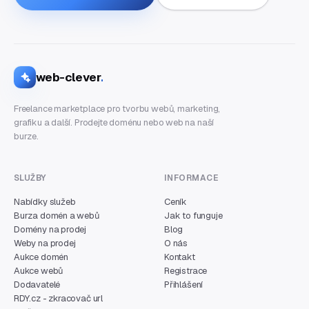
web-clever
.
Freelance marketplace pro tvorbu webů, marketing,
grafiku a další. Prodejte doménu nebo web na naší
burze.
SLUŽBY
INFORMACE
Nabídky služeb
Ceník
Burza domén a webů
Jak to funguje
Domény na prodej
Blog
Weby na prodej
O nás
Aukce domén
Kontakt
Aukce webů
Registrace
Dodavatelé
Přihlášení
RDY.cz - zkracovač url