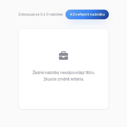
Zobrazuje se 0 z 0 nabídek
Zveřejnit nabídku
Žádné nabídky neodpovídají filtru.
Zkuste změnit kritéria.