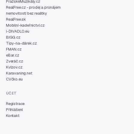
PražskéMuzikály.cz
RealFree.cz - prodej a pronájem
nemovitostí bez realitky
RealFree.sk
Mobilní-kadeřnictví.cz
i-DIVADLO.eu
BIGG.cz
Tipy-na-dárek.cz
FMAN.cz
eBar.cz
Zveráč.cz
Kvízov.cz
Karavaning.net
CVčko.eu
ÚČET
Registrace
Přihlášení
Kontakt