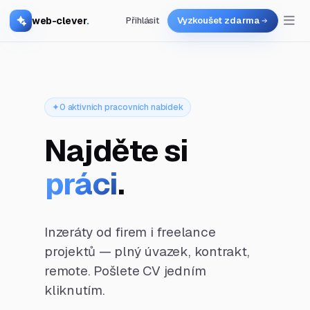
web-clever
.
Přihlásit
Vyzkoušet zdarma
0 aktivních pracovních nabídek
Najděte si
práci
.
Inzeráty od firem i freelance
projektů — plný úvazek, kontrakt,
remote. Pošlete CV jedním
kliknutím.