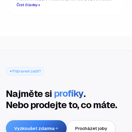
Číst články
Připraveni začít?
Najměte si
profíky
.
Nebo prodejte to, co máte.
Vyzkoušet zdarma
Procházet joby