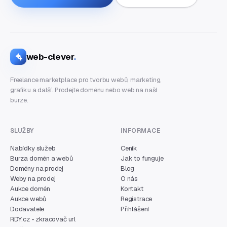
web-clever
.
Freelance marketplace pro tvorbu webů, marketing,
grafiku a další. Prodejte doménu nebo web na naší
burze.
SLUŽBY
INFORMACE
Nabídky služeb
Ceník
Burza domén a webů
Jak to funguje
Domény na prodej
Blog
Weby na prodej
O nás
Aukce domén
Kontakt
Aukce webů
Registrace
Dodavatelé
Přihlášení
RDY.cz - zkracovač url