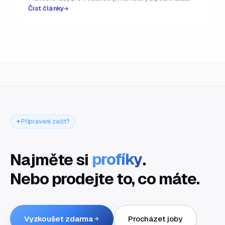
Číst články
Připraveni začít?
Najměte si
profíky
.
Nebo prodejte to, co máte.
Vyzkoušet zdarma
Procházet joby