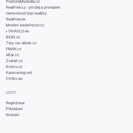
PražskéMuzikály.cz
RealFree.cz - prodej a pronájem
nemovitostí bez realitky
RealFree.sk
Mobilní-kadeřnictví.cz
i-DIVADLO.eu
BIGG.cz
Tipy-na-dárek.cz
FMAN.cz
eBar.cz
Zveráč.cz
Kvízov.cz
Karavaning.net
CVčko.eu
ÚČET
Registrace
Přihlášení
Kontakt