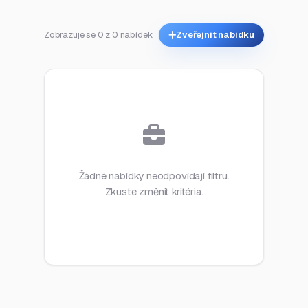
Zobrazuje se 0 z 0 nabídek
Zveřejnit nabídku
Žádné nabídky neodpovídají filtru.
Zkuste změnit kritéria.