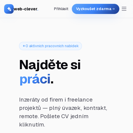
web-clever
.
Přihlásit
Vyzkoušet zdarma
0 aktivních pracovních nabídek
Najděte si
práci
.
Inzeráty od firem i freelance
projektů — plný úvazek, kontrakt,
remote. Pošlete CV jedním
kliknutím.