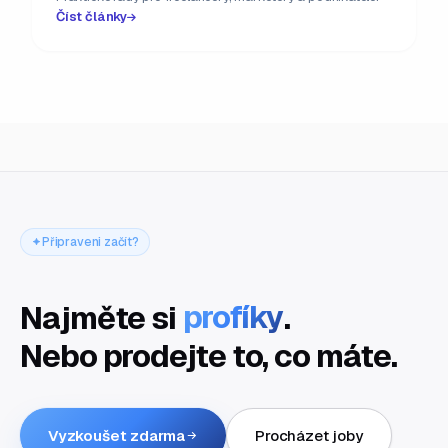
Číst články
Připraveni začít?
Najměte si
profíky
.
Nebo prodejte to, co máte.
Vyzkoušet zdarma
Procházet joby