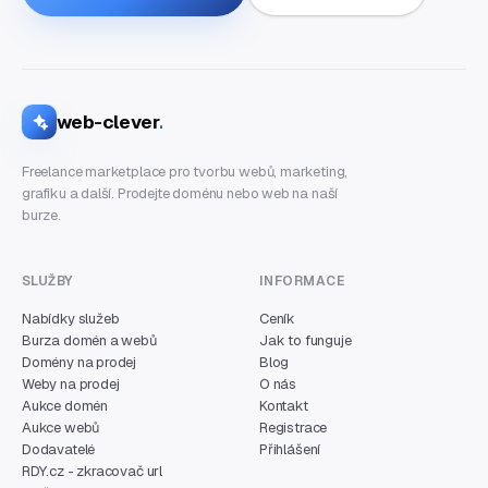
web-clever
.
Freelance marketplace pro tvorbu webů, marketing,
grafiku a další. Prodejte doménu nebo web na naší
burze.
SLUŽBY
INFORMACE
Nabídky služeb
Ceník
Burza domén a webů
Jak to funguje
Domény na prodej
Blog
Weby na prodej
O nás
Aukce domén
Kontakt
Aukce webů
Registrace
Dodavatelé
Přihlášení
RDY.cz - zkracovač url