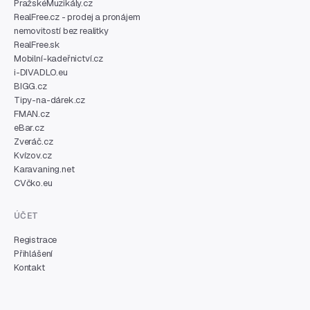
PražskéMuzikály.cz
RealFree.cz - prodej a pronájem
nemovitostí bez realitky
RealFree.sk
Mobilní-kadeřnictví.cz
i-DIVADLO.eu
BIGG.cz
Tipy-na-dárek.cz
FMAN.cz
eBar.cz
Zveráč.cz
Kvízov.cz
Karavaning.net
CVčko.eu
ÚČET
Registrace
Přihlášení
Kontakt