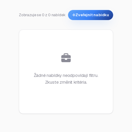
Zobrazuje se 0 z 0 nabídek
Zveřejnit nabídku
Žádné nabídky neodpovídají filtru.
Zkuste změnit kritéria.