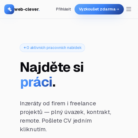
web-clever
.
Přihlásit
Vyzkoušet zdarma
0 aktivních pracovních nabídek
Najděte si
práci
.
Inzeráty od firem i freelance
projektů — plný úvazek, kontrakt,
remote. Pošlete CV jedním
kliknutím.