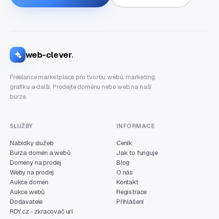
web-clever
.
Freelance marketplace pro tvorbu webů, marketing,
grafiku a další. Prodejte doménu nebo web na naší
burze.
SLUŽBY
INFORMACE
Nabídky služeb
Ceník
Burza domén a webů
Jak to funguje
Domény na prodej
Blog
Weby na prodej
O nás
Aukce domén
Kontakt
Aukce webů
Registrace
Dodavatelé
Přihlášení
RDY.cz - zkracovač url