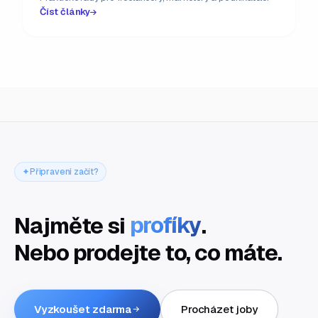
Číst články
Připraveni začít?
Najměte si
profíky
.
Nebo prodejte to, co máte.
Vyzkoušet zdarma
Procházet joby