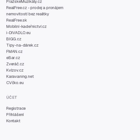
PražskéMuzikály.cz
RealFree.cz - prodej a pronájem
nemovitostí bez realitky
RealFree.sk
Mobilní-kadeřnictví.cz
i-DIVADLO.eu
BIGG.cz
Tipy-na-dárek.cz
FMAN.cz
eBar.cz
Zveráč.cz
Kvízov.cz
Karavaning.net
CVčko.eu
ÚČET
Registrace
Přihlášení
Kontakt