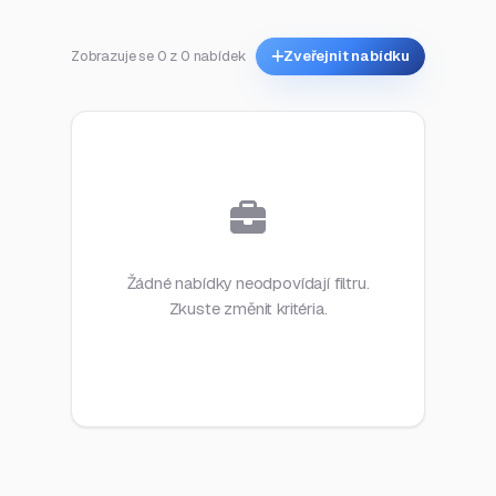
Zobrazuje se 0 z 0 nabídek
Zveřejnit nabídku
Žádné nabídky neodpovídají filtru.
Zkuste změnit kritéria.