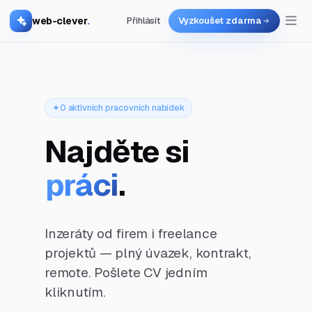
web-clever
.
Přihlásit
Vyzkoušet zdarma
0 aktivních pracovních nabídek
Najděte si
práci
.
Inzeráty od firem i freelance
projektů — plný úvazek, kontrakt,
remote. Pošlete CV jedním
kliknutím.