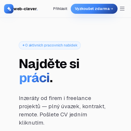
web-clever
.
Přihlásit
Vyzkoušet zdarma
0 aktivních pracovních nabídek
Najděte si
práci
.
Inzeráty od firem i freelance
projektů — plný úvazek, kontrakt,
remote. Pošlete CV jedním
kliknutím.