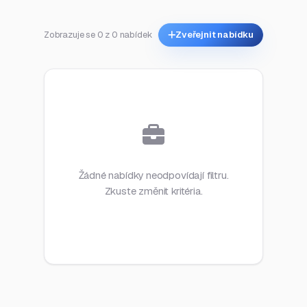
Zobrazuje se 0 z 0 nabídek
Zveřejnit nabídku
Žádné nabídky neodpovídají filtru.
Zkuste změnit kritéria.