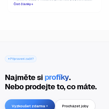
Číst články
Připraveni začít?
Najměte si
profíky
.
Nebo prodejte to, co máte.
Vyzkoušet zdarma
Procházet joby