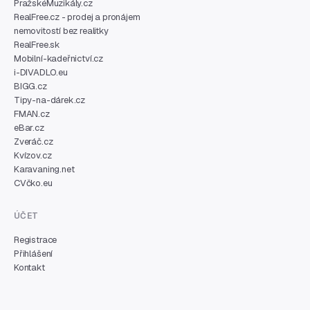
PražskéMuzikály.cz
RealFree.cz - prodej a pronájem
nemovitostí bez realitky
RealFree.sk
Mobilní-kadeřnictví.cz
i-DIVADLO.eu
BIGG.cz
Tipy-na-dárek.cz
FMAN.cz
eBar.cz
Zveráč.cz
Kvízov.cz
Karavaning.net
CVčko.eu
ÚČET
Registrace
Přihlášení
Kontakt