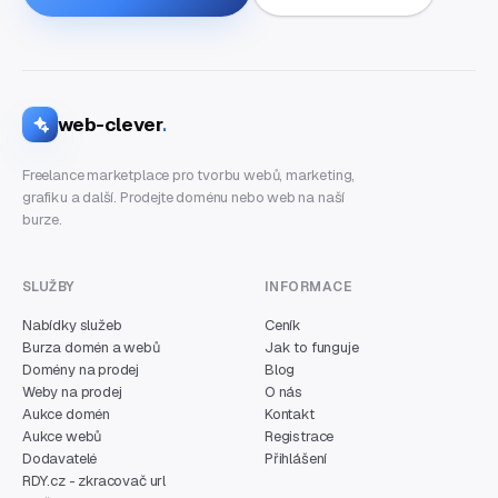
web-clever
.
Freelance marketplace pro tvorbu webů, marketing,
grafiku a další. Prodejte doménu nebo web na naší
burze.
SLUŽBY
INFORMACE
Nabídky služeb
Ceník
Burza domén a webů
Jak to funguje
Domény na prodej
Blog
Weby na prodej
O nás
Aukce domén
Kontakt
Aukce webů
Registrace
Dodavatelé
Přihlášení
RDY.cz - zkracovač url