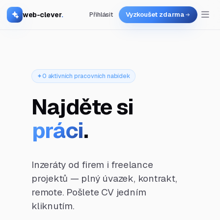
web-clever
.
Přihlásit
Vyzkoušet zdarma
0 aktivních pracovních nabídek
Najděte si
práci
.
Inzeráty od firem i freelance
projektů — plný úvazek, kontrakt,
remote. Pošlete CV jedním
kliknutím.