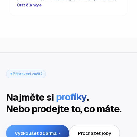
Číst články
Připraveni začít?
Najměte si
profíky
.
Nebo prodejte to, co máte.
Vyzkoušet zdarma
Procházet joby