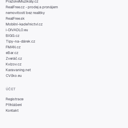
PražskéMuzikály.cz
RealFree.cz - prodej a pronájem
nemovitostí bez realitky
RealFree.sk
Mobilní-kadeřnictví.cz
i-DIVADLO.eu
BIGG.cz
Tipy-na-dárek.cz
FMAN.cz
eBar.cz
Zveráč.cz
Kvízov.cz
Karavaning.net
CVčko.eu
ÚČET
Registrace
Přihlášení
Kontakt