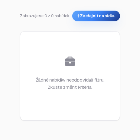
Zobrazuje se 0 z 0 nabídek
Zveřejnit nabídku
Žádné nabídky neodpovídají filtru.
Zkuste změnit kritéria.