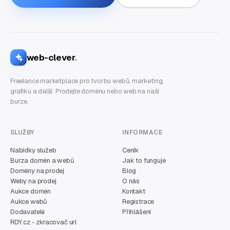
web-clever
.
Freelance marketplace pro tvorbu webů, marketing,
grafiku a další. Prodejte doménu nebo web na naší
burze.
SLUŽBY
INFORMACE
Nabídky služeb
Ceník
Burza domén a webů
Jak to funguje
Domény na prodej
Blog
Weby na prodej
O nás
Aukce domén
Kontakt
Aukce webů
Registrace
Dodavatelé
Přihlášení
RDY.cz - zkracovač url