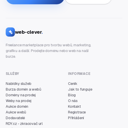
web-clever
.
Freelance marketplace pro tvorbu webů, marketing,
grafiku a další. Prodejte doménu nebo web na naší
burze.
SLUŽBY
INFORMACE
Nabídky služeb
Ceník
Burza domén a webů
Jak to funguje
Domény na prodej
Blog
Weby na prodej
O nás
Aukce domén
Kontakt
Aukce webů
Registrace
Dodavatelé
Přihlášení
RDY.cz - zkracovač url