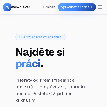
web-clever
.
Přihlásit
Vyzkoušet zdarma
0 aktivních pracovních nabídek
Najděte si
práci
.
Inzeráty od firem i freelance
projektů — plný úvazek, kontrakt,
remote. Pošlete CV jedním
kliknutím.