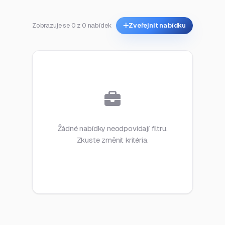
Zobrazuje se 0 z 0 nabídek
Zveřejnit nabídku
Žádné nabídky neodpovídají filtru.
Zkuste změnit kritéria.