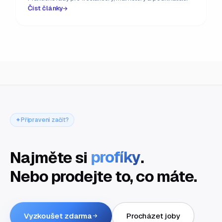
Číst články
Připraveni začít?
Najměte si
profíky
.
Nebo prodejte to, co máte.
Vyzkoušet zdarma
Procházet joby