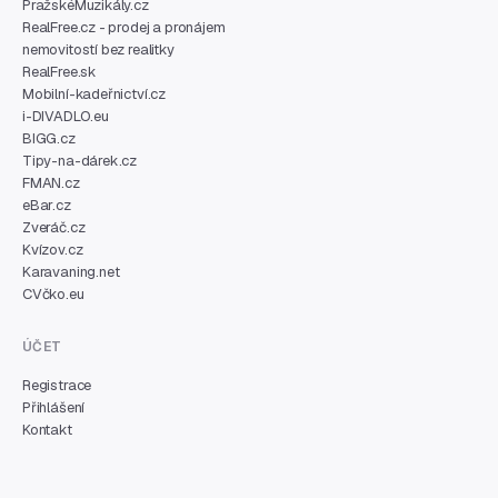
PražskéMuzikály.cz
RealFree.cz - prodej a pronájem
nemovitostí bez realitky
RealFree.sk
Mobilní-kadeřnictví.cz
i-DIVADLO.eu
BIGG.cz
Tipy-na-dárek.cz
FMAN.cz
eBar.cz
Zveráč.cz
Kvízov.cz
Karavaning.net
CVčko.eu
ÚČET
Registrace
Přihlášení
Kontakt