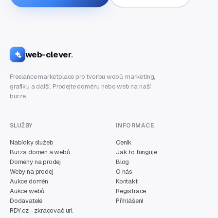
web-clever
.
Freelance marketplace pro tvorbu webů, marketing,
grafiku a další. Prodejte doménu nebo web na naší
burze.
SLUŽBY
INFORMACE
Nabídky služeb
Ceník
Burza domén a webů
Jak to funguje
Domény na prodej
Blog
Weby na prodej
O nás
Aukce domén
Kontakt
Aukce webů
Registrace
Dodavatelé
Přihlášení
RDY.cz - zkracovač url