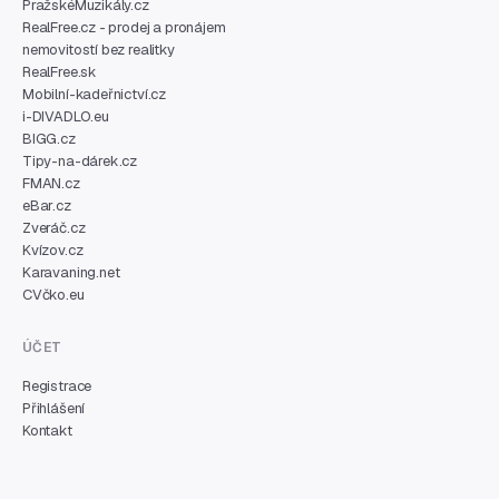
PražskéMuzikály.cz
RealFree.cz - prodej a pronájem
nemovitostí bez realitky
RealFree.sk
Mobilní-kadeřnictví.cz
i-DIVADLO.eu
BIGG.cz
Tipy-na-dárek.cz
FMAN.cz
eBar.cz
Zveráč.cz
Kvízov.cz
Karavaning.net
CVčko.eu
ÚČET
Registrace
Přihlášení
Kontakt