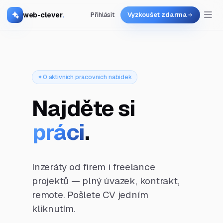
web-clever
.
Přihlásit
Vyzkoušet zdarma
0 aktivních pracovních nabídek
Najděte si
práci
.
Inzeráty od firem i freelance
projektů — plný úvazek, kontrakt,
remote. Pošlete CV jedním
kliknutím.