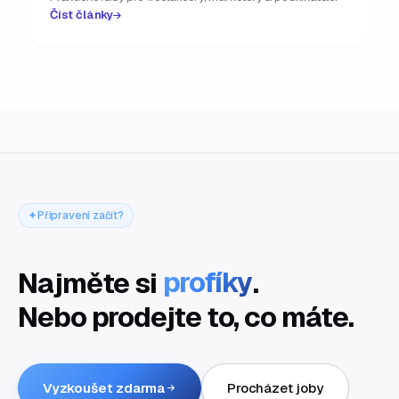
Číst články
Připraveni začít?
Najměte si
profíky
.
Nebo prodejte to, co máte.
Vyzkoušet zdarma
Procházet joby