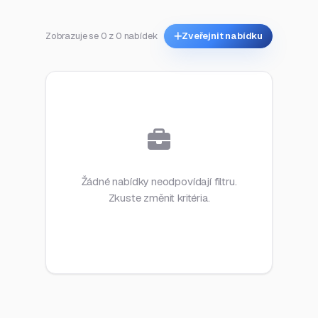
Zobrazuje se 0 z 0 nabídek
Zveřejnit nabídku
Žádné nabídky neodpovídají filtru.
Zkuste změnit kritéria.