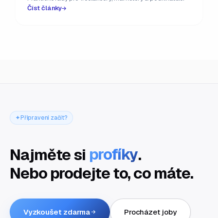
Číst články
Připraveni začít?
Najměte si
profíky
.
Nebo prodejte to, co máte.
Vyzkoušet zdarma
Procházet joby