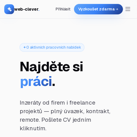
web-clever
.
Přihlásit
Vyzkoušet zdarma
0 aktivních pracovních nabídek
Najděte si
práci
.
Inzeráty od firem i freelance
projektů — plný úvazek, kontrakt,
remote. Pošlete CV jedním
kliknutím.