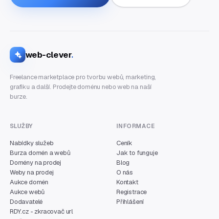
web-clever
.
Freelance marketplace pro tvorbu webů, marketing,
grafiku a další. Prodejte doménu nebo web na naší
burze.
SLUŽBY
INFORMACE
Nabídky služeb
Ceník
Burza domén a webů
Jak to funguje
Domény na prodej
Blog
Weby na prodej
O nás
Aukce domén
Kontakt
Aukce webů
Registrace
Dodavatelé
Přihlášení
RDY.cz - zkracovač url