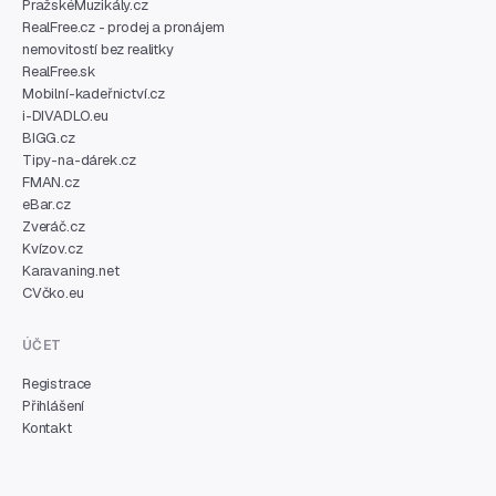
PražskéMuzikály.cz
RealFree.cz - prodej a pronájem
nemovitostí bez realitky
RealFree.sk
Mobilní-kadeřnictví.cz
i-DIVADLO.eu
BIGG.cz
Tipy-na-dárek.cz
FMAN.cz
eBar.cz
Zveráč.cz
Kvízov.cz
Karavaning.net
CVčko.eu
ÚČET
Registrace
Přihlášení
Kontakt