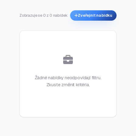
Zobrazuje se 0 z 0 nabídek
Zveřejnit nabídku
Žádné nabídky neodpovídají filtru.
Zkuste změnit kritéria.