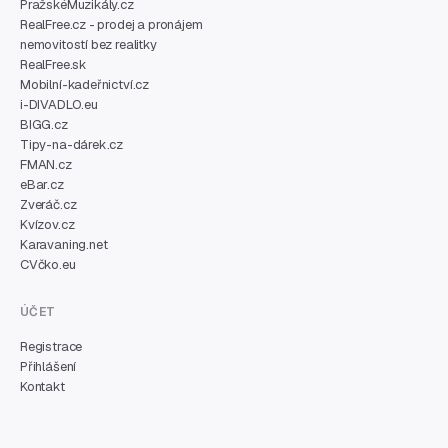
PražskéMuzikály.cz
RealFree.cz - prodej a pronájem
nemovitostí bez realitky
RealFree.sk
Mobilní-kadeřnictví.cz
i-DIVADLO.eu
BIGG.cz
Tipy-na-dárek.cz
FMAN.cz
eBar.cz
Zveráč.cz
Kvízov.cz
Karavaning.net
CVčko.eu
ÚČET
Registrace
Přihlášení
Kontakt