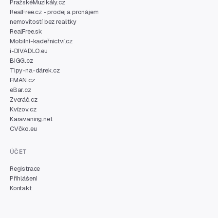
PražskéMuzikály.cz
RealFree.cz - prodej a pronájem
nemovitostí bez realitky
RealFree.sk
Mobilní-kadeřnictví.cz
i-DIVADLO.eu
BIGG.cz
Tipy-na-dárek.cz
FMAN.cz
eBar.cz
Zveráč.cz
Kvízov.cz
Karavaning.net
CVčko.eu
ÚČET
Registrace
Přihlášení
Kontakt