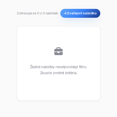
Zobrazuje se 0 z 0 nabídek
Zveřejnit nabídku
Žádné nabídky neodpovídají filtru.
Zkuste změnit kritéria.