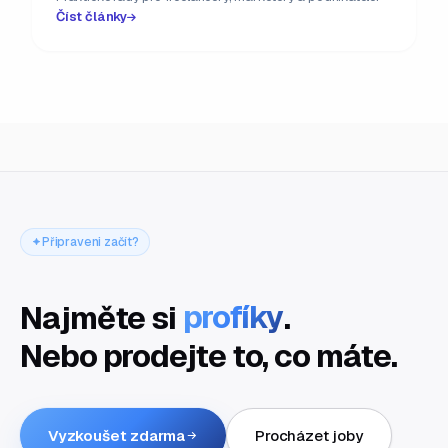
Číst články
Připraveni začít?
Najměte si
profíky
.
Nebo prodejte to, co máte.
Vyzkoušet zdarma
Procházet joby