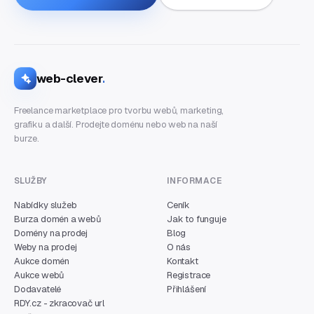
web-clever
.
Freelance marketplace pro tvorbu webů, marketing,
grafiku a další. Prodejte doménu nebo web na naší
burze.
SLUŽBY
INFORMACE
Nabídky služeb
Ceník
Burza domén a webů
Jak to funguje
Domény na prodej
Blog
Weby na prodej
O nás
Aukce domén
Kontakt
Aukce webů
Registrace
Dodavatelé
Přihlášení
RDY.cz - zkracovač url