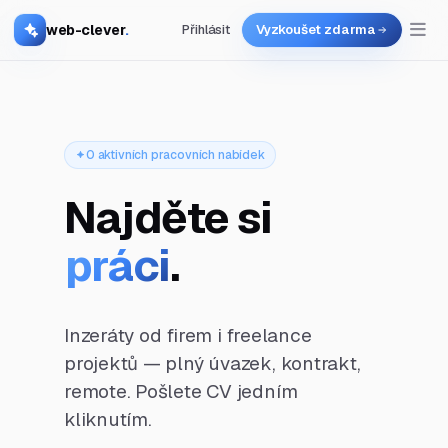
web-clever
.
Přihlásit
Vyzkoušet zdarma
0 aktivních pracovních nabídek
Najděte si
práci
.
Inzeráty od firem i freelance
projektů — plný úvazek, kontrakt,
remote. Pošlete CV jedním
kliknutím.