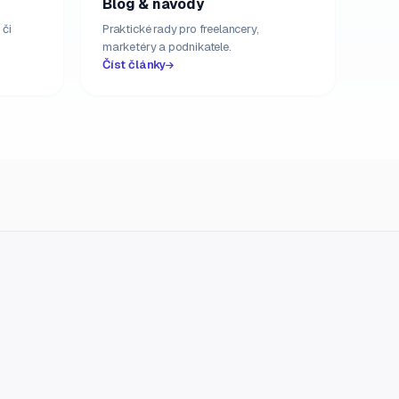
Blog & návody
 či
Praktické rady pro freelancery,
marketéry a podnikatele.
Číst články