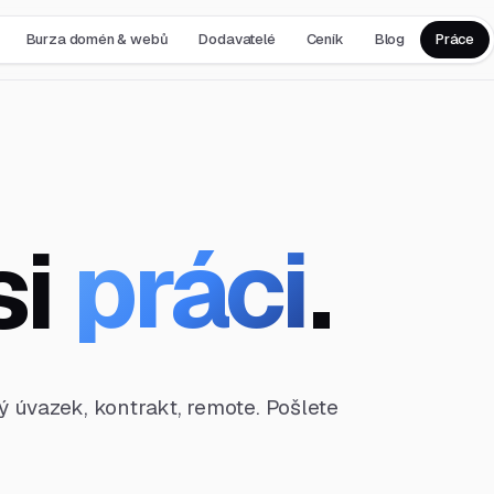
Burza domén & webů
Dodavatelé
Ceník
Blog
Práce
si
práci
.
ný úvazek, kontrakt, remote. Pošlete