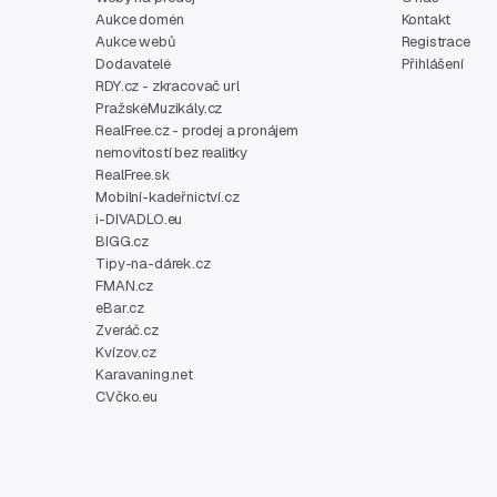
Aukce domén
Kontakt
Aukce webů
Registrace
Dodavatelé
Přihlášení
RDY.cz - zkracovač url
PražskéMuzikály.cz
RealFree.cz - prodej a pronájem
nemovitostí bez realitky
RealFree.sk
Mobilní-kadeřnictví.cz
i-DIVADLO.eu
BIGG.cz
Tipy-na-dárek.cz
FMAN.cz
eBar.cz
Zveráč.cz
Kvízov.cz
Karavaning.net
CVčko.eu