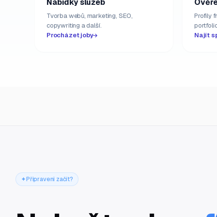
Nabídky služeb
Ověře
Tvorba webů, marketing, SEO,
Profily 
copywriting a další.
portfolio
Procházet joby
Najít s
Připraveni začít?