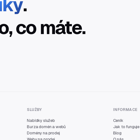
íky
.
o, co máte.
SLUŽBY
INFORMACE
Nabídky služeb
Ceník
Burza domén a webů
Jak to funguje
Domény na prodej
Blog
Weby na prodej
O nás