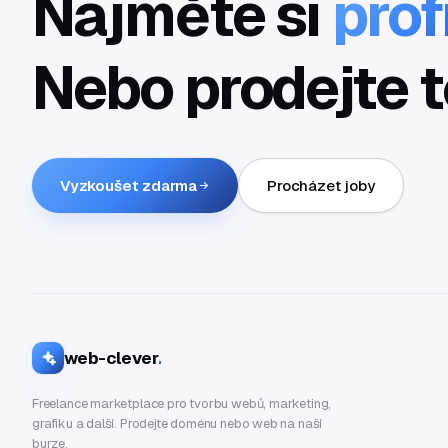
Najměte si
prof
Nebo prodejte t
Vyzkoušet zdarma
Procházet joby
web-clever
.
Freelance marketplace pro tvorbu webů, marketing,
grafiku a další. Prodejte doménu nebo web na naší
burze.