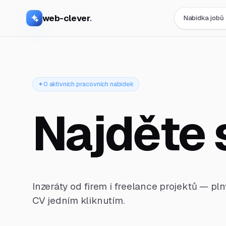
web-clever
.
Nabídka jobů
0 aktivních pracovních nabídek
Najděte 
Inzeráty od firem i freelance projektů — pl
CV jedním kliknutím.