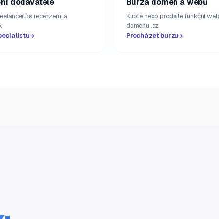
ní dodavatelé
Burza domén a webů
freelancerů s recenzemi a
Kupte nebo prodejte funkční web
.
doménu .cz.
pecialistu
Procházet burzu