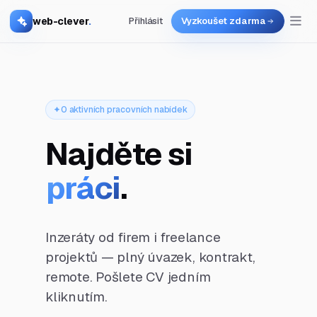
web-clever
.
Přihlásit
Vyzkoušet zdarma
0 aktivních pracovních nabídek
Najděte si
práci
.
Inzeráty od firem i freelance
projektů — plný úvazek, kontrakt,
remote. Pošlete CV jedním
kliknutím.