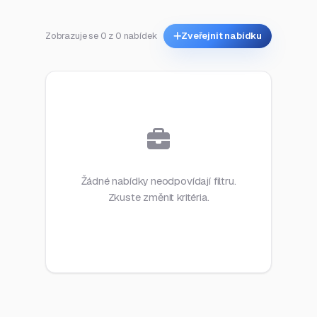
Zobrazuje se 0 z 0 nabídek
Zveřejnit nabídku
Žádné nabídky neodpovídají filtru.
Zkuste změnit kritéria.