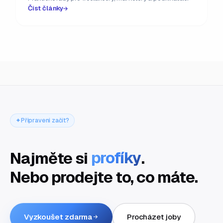
Číst články
Připraveni začít?
Najměte si
profíky
.
Nebo prodejte to, co máte.
Vyzkoušet zdarma
Procházet joby