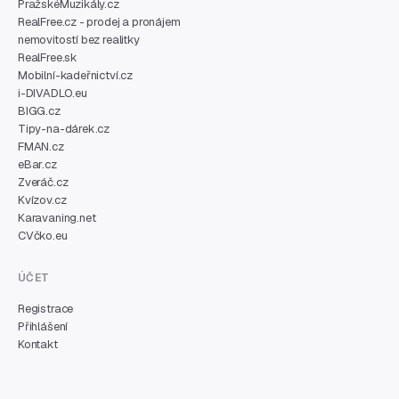
PražskéMuzikály.cz
RealFree.cz - prodej a pronájem
nemovitostí bez realitky
RealFree.sk
Mobilní-kadeřnictví.cz
i-DIVADLO.eu
BIGG.cz
Tipy-na-dárek.cz
FMAN.cz
eBar.cz
Zveráč.cz
Kvízov.cz
Karavaning.net
CVčko.eu
ÚČET
Registrace
Přihlášení
Kontakt