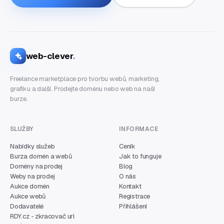
web-clever
.
Freelance marketplace pro tvorbu webů, marketing,
grafiku a další. Prodejte doménu nebo web na naší
burze.
SLUŽBY
INFORMACE
Nabídky služeb
Ceník
Burza domén a webů
Jak to funguje
Domény na prodej
Blog
Weby na prodej
O nás
Aukce domén
Kontakt
Aukce webů
Registrace
Dodavatelé
Přihlášení
RDY.cz - zkracovač url