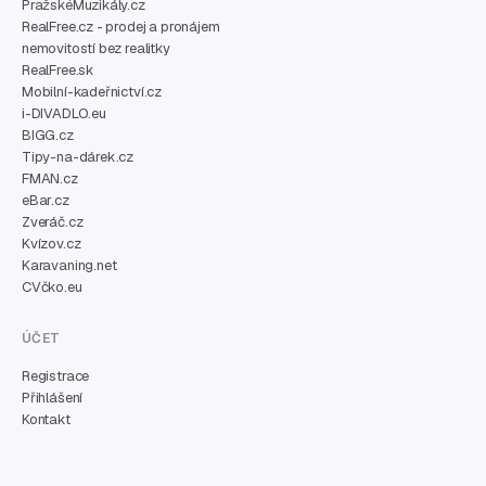
PražskéMuzikály.cz
RealFree.cz - prodej a pronájem
nemovitostí bez realitky
RealFree.sk
Mobilní-kadeřnictví.cz
i-DIVADLO.eu
BIGG.cz
Tipy-na-dárek.cz
FMAN.cz
eBar.cz
Zveráč.cz
Kvízov.cz
Karavaning.net
CVčko.eu
ÚČET
Registrace
Přihlášení
Kontakt