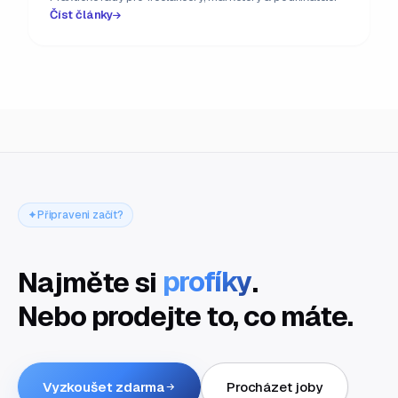
Číst články
Připraveni začít?
Najměte si
profíky
.
Nebo prodejte to, co máte.
Vyzkoušet zdarma
Procházet joby