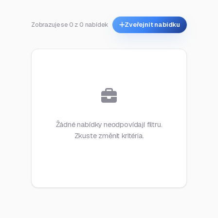
Zobrazuje se 0 z 0 nabídek
Zveřejnit nabídku
Žádné nabídky neodpovídají filtru.
Zkuste změnit kritéria.