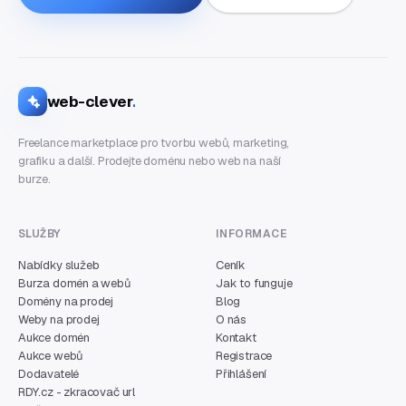
web-clever
.
Freelance marketplace pro tvorbu webů, marketing,
grafiku a další. Prodejte doménu nebo web na naší
burze.
SLUŽBY
INFORMACE
Nabídky služeb
Ceník
Burza domén a webů
Jak to funguje
Domény na prodej
Blog
Weby na prodej
O nás
Aukce domén
Kontakt
Aukce webů
Registrace
Dodavatelé
Přihlášení
RDY.cz - zkracovač url