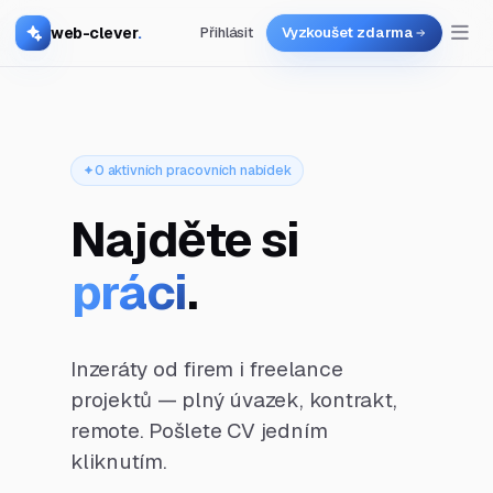
web-clever
.
Přihlásit
Vyzkoušet zdarma
0 aktivních pracovních nabídek
Najděte si
práci
.
Inzeráty od firem i freelance
projektů — plný úvazek, kontrakt,
remote. Pošlete CV jedním
kliknutím.