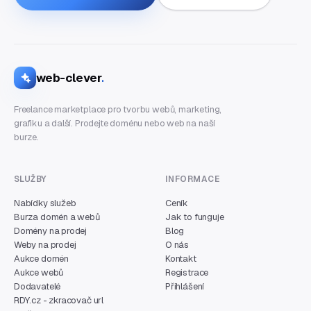
web-clever
.
Freelance marketplace pro tvorbu webů, marketing,
grafiku a další. Prodejte doménu nebo web na naší
burze.
SLUŽBY
INFORMACE
Nabídky služeb
Ceník
Burza domén a webů
Jak to funguje
Domény na prodej
Blog
Weby na prodej
O nás
Aukce domén
Kontakt
Aukce webů
Registrace
Dodavatelé
Přihlášení
RDY.cz - zkracovač url