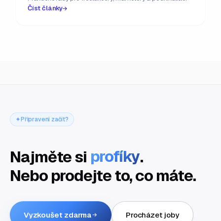
Číst články
Připraveni začít?
Najměte si
profíky
.
Nebo prodejte to, co máte.
Vyzkoušet zdarma
Procházet joby