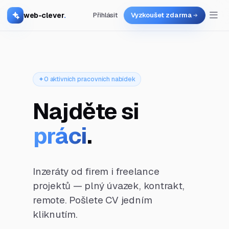
web-clever
.
Přihlásit
Vyzkoušet zdarma
0 aktivních pracovních nabídek
Najděte si
práci
.
Inzeráty od firem i freelance
projektů — plný úvazek, kontrakt,
remote. Pošlete CV jedním
kliknutím.