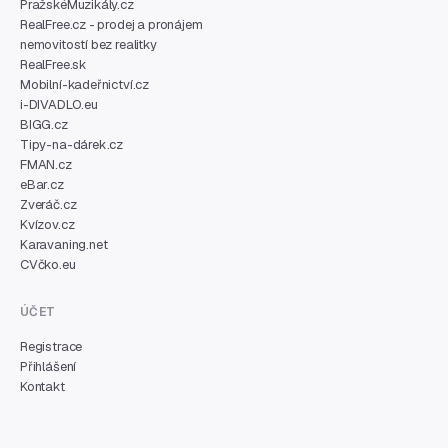
PražskéMuzikály.cz
RealFree.cz - prodej a pronájem
nemovitostí bez realitky
RealFree.sk
Mobilní-kadeřnictví.cz
i-DIVADLO.eu
BIGG.cz
Tipy-na-dárek.cz
FMAN.cz
eBar.cz
Zveráč.cz
Kvízov.cz
Karavaning.net
CVčko.eu
ÚČET
Registrace
Přihlášení
Kontakt