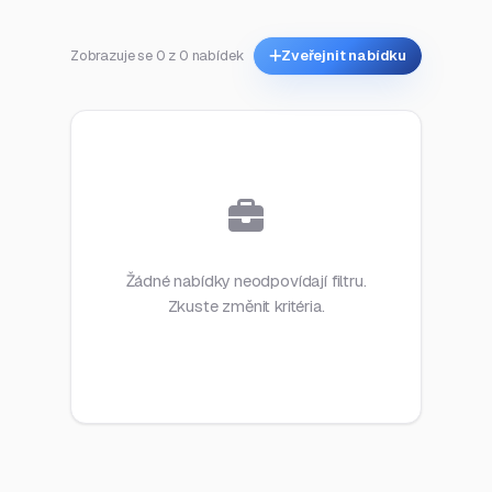
Zobrazuje se 0 z 0 nabídek
Zveřejnit nabídku
Žádné nabídky neodpovídají filtru.
Zkuste změnit kritéria.