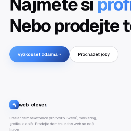
Najměte si
prof
Nebo prodejte t
Vyzkoušet zdarma
Procházet joby
web-clever
.
Freelance marketplace pro tvorbu webů, marketing,
grafiku a další. Prodejte doménu nebo web na naší
burze.