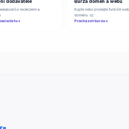
ní dodavatelé
Burza domén a webů
freelancerů s recenzemi a
Kupte nebo prodejte funkční web
.
doménu .cz.
pecialistu
Procházet burzu