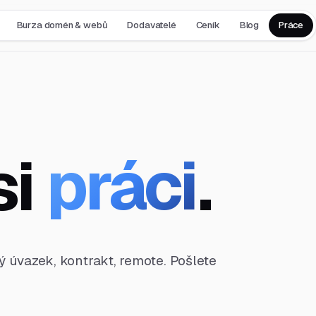
Burza domén & webů
Dodavatelé
Ceník
Blog
Práce
si
práci
.
ný úvazek, kontrakt, remote. Pošlete