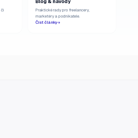
Blog & návody
 či
Praktické rady pro freelancery,
marketéry a podnikatele.
Číst články