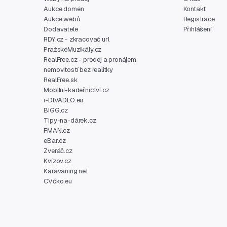
Aukce domén
Kontakt
Aukce webů
Registrace
Dodavatelé
Přihlášení
RDY.cz - zkracovač url
PražskéMuzikály.cz
RealFree.cz - prodej a pronájem
nemovitostí bez realitky
RealFree.sk
Mobilní-kadeřnictví.cz
i-DIVADLO.eu
BIGG.cz
Tipy-na-dárek.cz
FMAN.cz
eBar.cz
Zveráč.cz
Kvízov.cz
Karavaning.net
CVčko.eu