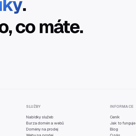
íky
.
o, co máte.
SLUŽBY
INFORMACE
Nabídky služeb
Ceník
Burza domén a webů
Jak to funguje
Domény na prodej
Blog
Weby na prodej
O nás