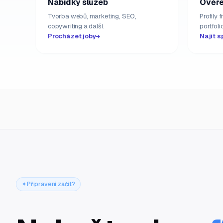
Nabídky služeb
Ověře
Tvorba webů, marketing, SEO,
Profily 
copywriting a další.
portfolio
Procházet joby
Najít s
Připraveni začít?