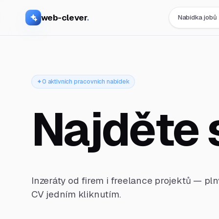
web-clever
.
Nabídka jobů
0 aktivních pracovních nabídek
Najděte 
Inzeráty od firem i freelance projektů — pl
CV jedním kliknutím.