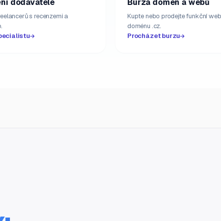
ní dodavatelé
Burza domén a webů
freelancerů s recenzemi a
Kupte nebo prodejte funkční web
.
doménu .cz.
pecialistu
Procházet burzu