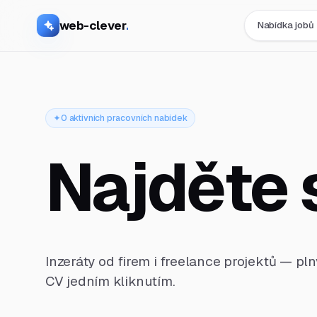
web-clever
.
Nabídka jobů
0 aktivních pracovních nabídek
Najděte 
Inzeráty od firem i freelance projektů — pl
CV jedním kliknutím.