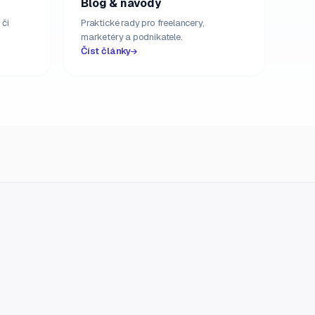
Blog & návody
 či
Praktické rady pro freelancery,
marketéry a podnikatele.
Číst články