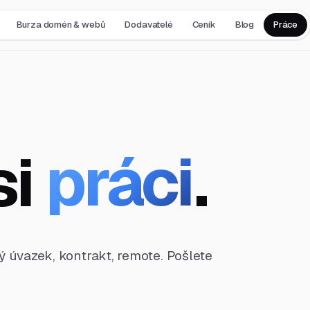
Burza domén & webů
Dodavatelé
Ceník
Blog
Práce
si
práci
.
ný úvazek, kontrakt, remote. Pošlete