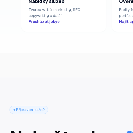
Nabídky služeb
Ověře
Tvorba webů, marketing, SEO,
Profily 
copywriting a další.
portfolio
Procházet joby
Najít s
Připraveni začít?