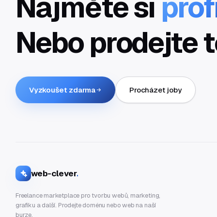
Najměte si
prof
Nebo prodejte t
Vyzkoušet zdarma
Procházet joby
web-clever
.
Freelance marketplace pro tvorbu webů, marketing,
grafiku a další. Prodejte doménu nebo web na naší
burze.