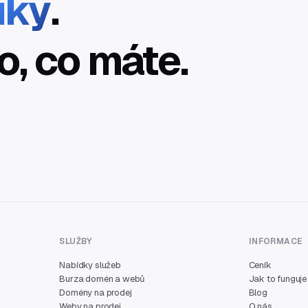
íky
.
o, co máte.
SLUŽBY
INFORMACE
Nabídky služeb
Ceník
Burza domén a webů
Jak to funguje
Domény na prodej
Blog
Weby na prodej
O nás