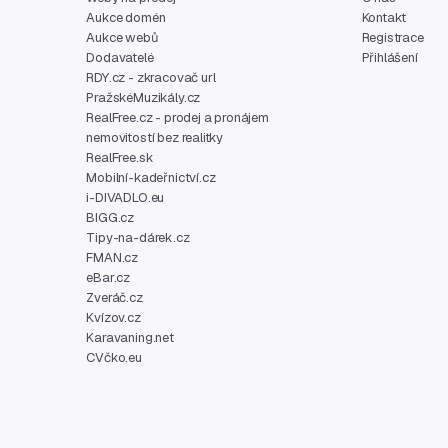
Aukce domén
Kontakt
Aukce webů
Registrace
Dodavatelé
Přihlášení
RDY.cz - zkracovač url
PražskéMuzikály.cz
RealFree.cz - prodej a pronájem
nemovitostí bez realitky
RealFree.sk
Mobilní-kadeřnictví.cz
i-DIVADLO.eu
BIGG.cz
Tipy-na-dárek.cz
FMAN.cz
eBar.cz
Zveráč.cz
Kvízov.cz
Karavaning.net
CVčko.eu