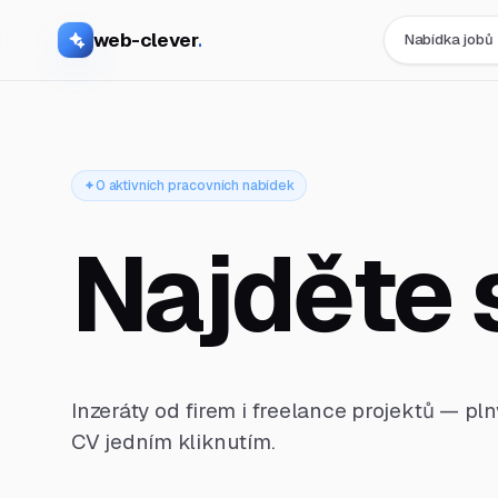
web-clever
.
Nabídka jobů
0 aktivních pracovních nabídek
Najděte 
Inzeráty od firem i freelance projektů — pl
CV jedním kliknutím.