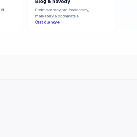
Blog & návody
 či
Praktické rady pro freelancery,
marketéry a podnikatele.
Číst články