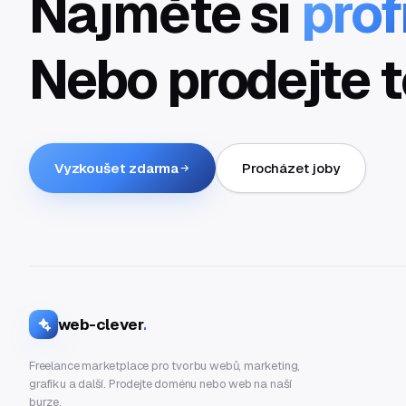
Najměte si
prof
Nebo prodejte t
Vyzkoušet zdarma
Procházet joby
web-clever
.
Freelance marketplace pro tvorbu webů, marketing,
grafiku a další. Prodejte doménu nebo web na naší
burze.