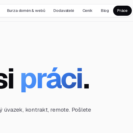
Burza domén & webů
Dodavatelé
Ceník
Blog
Práce
si
práci
.
ný úvazek, kontrakt, remote. Pošlete