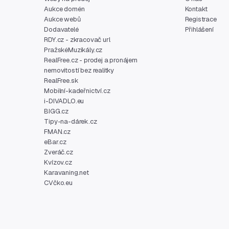
Aukce domén
Kontakt
Aukce webů
Registrace
Dodavatelé
Přihlášení
RDY.cz - zkracovač url
PražskéMuzikály.cz
RealFree.cz - prodej a pronájem
nemovitostí bez realitky
RealFree.sk
Mobilní-kadeřnictví.cz
i-DIVADLO.eu
BIGG.cz
Tipy-na-dárek.cz
FMAN.cz
eBar.cz
Zveráč.cz
Kvízov.cz
Karavaning.net
CVčko.eu