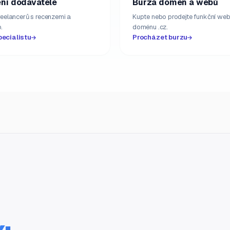
ní dodavatelé
Burza domén a webů
freelancerů s recenzemi a
Kupte nebo prodejte funkční web
.
doménu .cz.
pecialistu
Procházet burzu