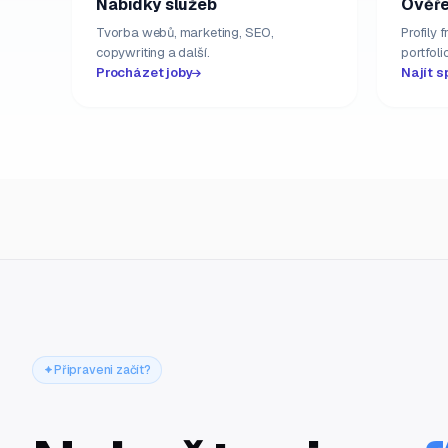
Nabídky služeb
Ověře
Tvorba webů, marketing, SEO,
Profily 
copywriting a další.
portfolio
Procházet joby
Najít s
Připraveni začít?