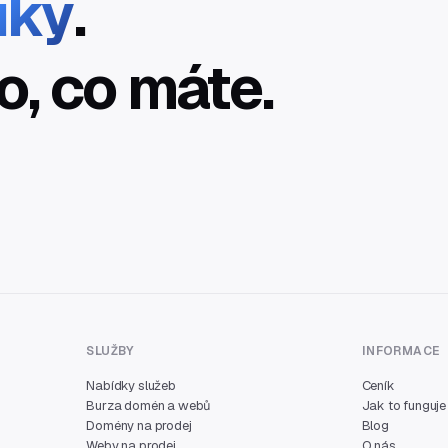
íky
.
o, co máte.
SLUŽBY
INFORMACE
Nabídky služeb
Ceník
Burza domén a webů
Jak to funguje
Domény na prodej
Blog
Weby na prodej
O nás