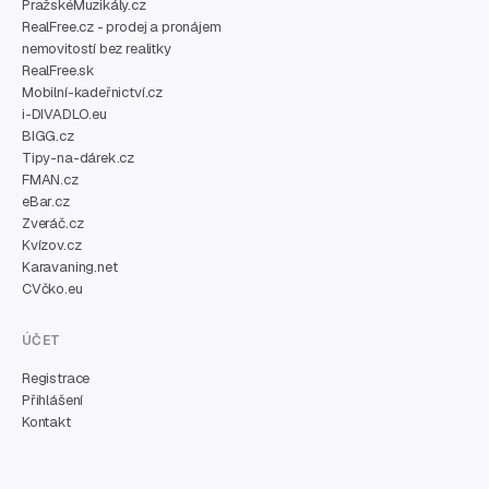
PražskéMuzikály.cz
RealFree.cz - prodej a pronájem
nemovitostí bez realitky
RealFree.sk
Mobilní-kadeřnictví.cz
i-DIVADLO.eu
BIGG.cz
Tipy-na-dárek.cz
FMAN.cz
eBar.cz
Zveráč.cz
Kvízov.cz
Karavaning.net
CVčko.eu
ÚČET
Registrace
Přihlášení
Kontakt