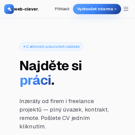
web-clever
.
Přihlásit
Vyzkoušet zdarma
0 aktivních pracovních nabídek
Najděte si
práci
.
Inzeráty od firem i freelance
projektů — plný úvazek, kontrakt,
remote. Pošlete CV jedním
kliknutím.