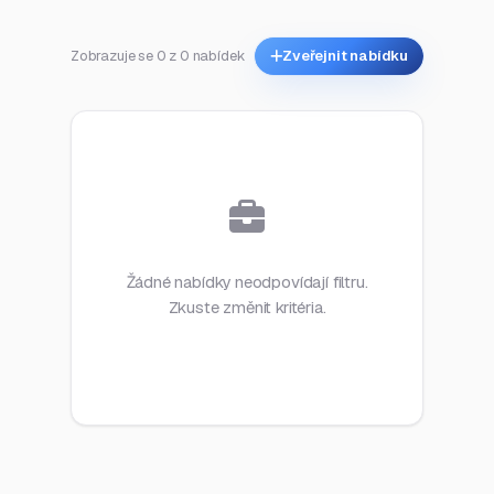
Zobrazuje se 0 z 0 nabídek
Zveřejnit nabídku
Žádné nabídky neodpovídají filtru.
Zkuste změnit kritéria.