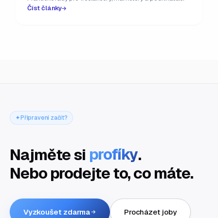
Číst články
Připraveni začít?
Najměte si
profíky
.
Nebo prodejte to, co máte.
Vyzkoušet zdarma
Procházet joby