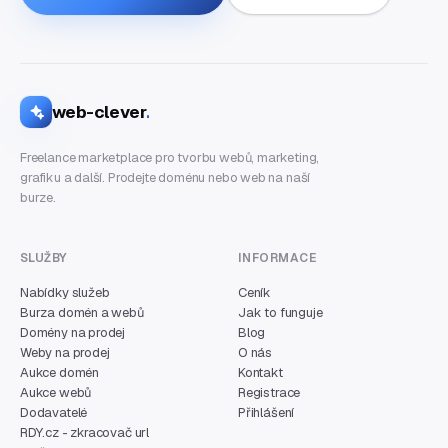
web-clever
.
Freelance marketplace pro tvorbu webů, marketing,
grafiku a další. Prodejte doménu nebo web na naší
burze.
SLUŽBY
INFORMACE
Nabídky služeb
Ceník
Burza domén a webů
Jak to funguje
Domény na prodej
Blog
Weby na prodej
O nás
Aukce domén
Kontakt
Aukce webů
Registrace
Dodavatelé
Přihlášení
RDY.cz - zkracovač url