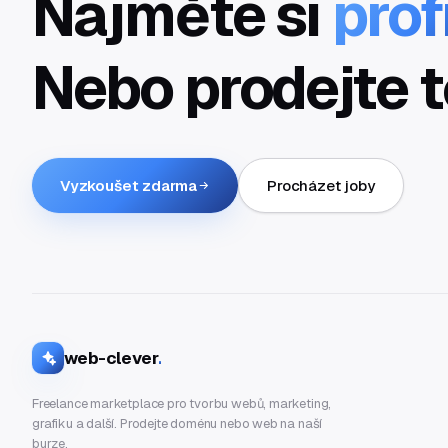
Najměte si
prof
Nebo prodejte t
Vyzkoušet zdarma
Procházet joby
web-clever
.
Freelance marketplace pro tvorbu webů, marketing,
grafiku a další. Prodejte doménu nebo web na naší
burze.