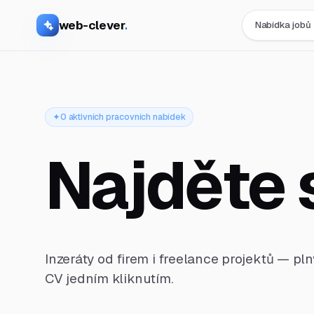
web-clever
.
Nabídka jobů
0 aktivních pracovních nabídek
Najděte 
Inzeráty od firem i freelance projektů — pl
CV jedním kliknutím.