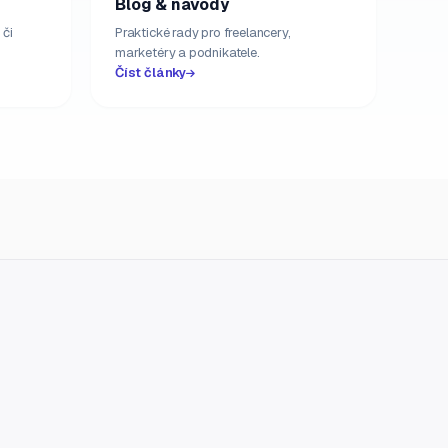
Blog & návody
 či
Praktické rady pro freelancery,
marketéry a podnikatele.
Číst články