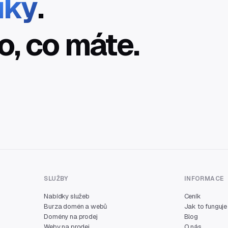
íky
.
o, co máte.
SLUŽBY
INFORMACE
Nabídky služeb
Ceník
Burza domén a webů
Jak to funguje
Domény na prodej
Blog
Weby na prodej
O nás