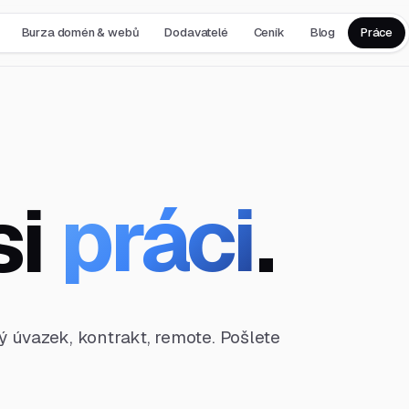
Burza domén & webů
Dodavatelé
Ceník
Blog
Práce
si
práci
.
ný úvazek, kontrakt, remote. Pošlete