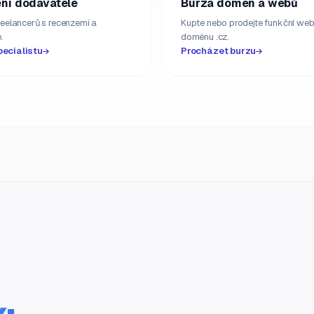
ní dodavatelé
Burza domén a webů
freelancerů s recenzemi a
Kupte nebo prodejte funkční web
.
doménu .cz.
pecialistu
Procházet burzu