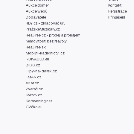
Aukce domén
Kontakt
Aukce webů
Registrace
Dodavatelé
Přihlášení
RDY.cz - zkracovač url
PražskéMuzikály.cz
RealFree.cz - prodej a pronájem
nemovitostí bez realitky
RealFree.sk
Mobilní-kadeřnictví.cz
i-DIVADLO.eu
BIGG.cz
Tipy-na-dárek.cz
FMAN.cz
eBar.cz
Zveráč.cz
Kvízov.cz
Karavaning.net
CVčko.eu