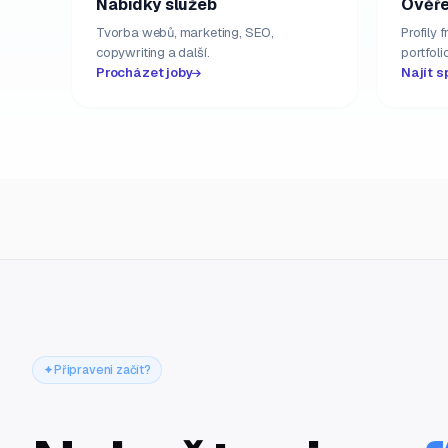
Nabídky služeb
Ověře
Tvorba webů, marketing, SEO,
Profily 
copywriting a další.
portfolio
Procházet joby
Najít s
Připraveni začít?