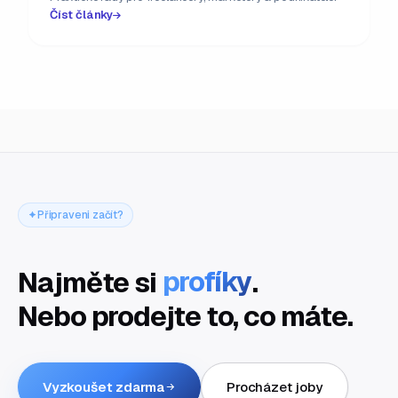
Číst články
Připraveni začít?
Najměte si
profíky
.
Nebo prodejte to, co máte.
Vyzkoušet zdarma
Procházet joby