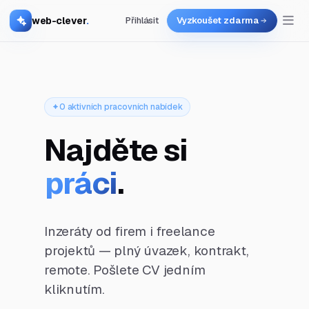
web-clever
.
Přihlásit
Vyzkoušet zdarma
0 aktivních pracovních nabídek
Najděte si
práci
.
Inzeráty od firem i freelance
projektů — plný úvazek, kontrakt,
remote. Pošlete CV jedním
kliknutím.