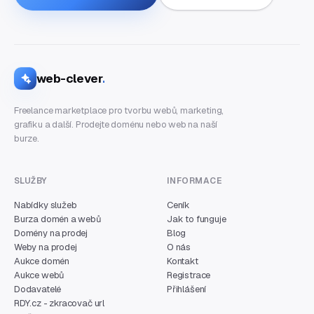
web-clever
.
Freelance marketplace pro tvorbu webů, marketing,
grafiku a další. Prodejte doménu nebo web na naší
burze.
SLUŽBY
INFORMACE
Nabídky služeb
Ceník
Burza domén a webů
Jak to funguje
Domény na prodej
Blog
Weby na prodej
O nás
Aukce domén
Kontakt
Aukce webů
Registrace
Dodavatelé
Přihlášení
RDY.cz - zkracovač url