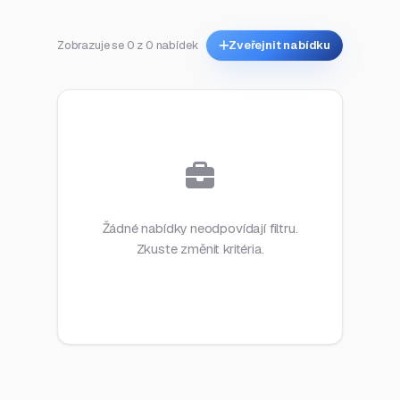
Zobrazuje se 0 z 0 nabídek
Zveřejnit nabídku
Žádné nabídky neodpovídají filtru.
Zkuste změnit kritéria.