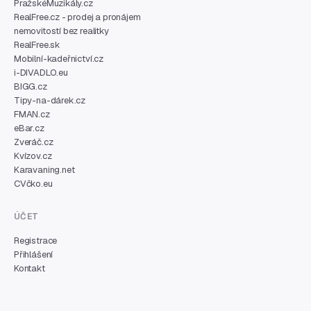
PražskéMuzikály.cz
RealFree.cz - prodej a pronájem
nemovitostí bez realitky
RealFree.sk
Mobilní-kadeřnictví.cz
i-DIVADLO.eu
BIGG.cz
Tipy-na-dárek.cz
FMAN.cz
eBar.cz
Zveráč.cz
Kvízov.cz
Karavaning.net
CVčko.eu
ÚČET
Registrace
Přihlášení
Kontakt