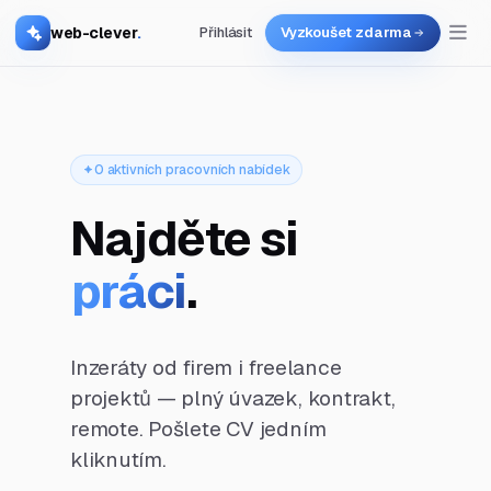
web-clever
.
Přihlásit
Vyzkoušet zdarma
0 aktivních pracovních nabídek
Najděte si
práci
.
Inzeráty od firem i freelance
projektů — plný úvazek, kontrakt,
remote. Pošlete CV jedním
kliknutím.