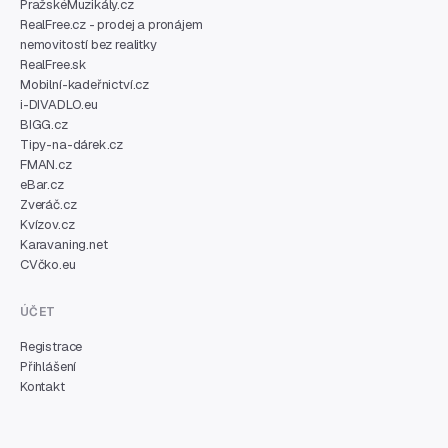
PražskéMuzikály.cz
RealFree.cz - prodej a pronájem
nemovitostí bez realitky
RealFree.sk
Mobilní-kadeřnictví.cz
i-DIVADLO.eu
BIGG.cz
Tipy-na-dárek.cz
FMAN.cz
eBar.cz
Zveráč.cz
Kvízov.cz
Karavaning.net
CVčko.eu
ÚČET
Registrace
Přihlášení
Kontakt