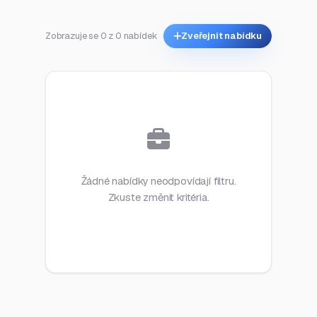
Zobrazuje se 0 z 0 nabídek
Zveřejnit nabídku
Žádné nabídky neodpovídají filtru.
Zkuste změnit kritéria.