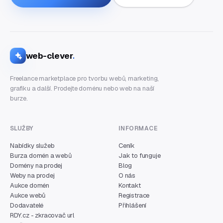
web-clever
.
Freelance marketplace pro tvorbu webů, marketing,
grafiku a další. Prodejte doménu nebo web na naší
burze.
SLUŽBY
INFORMACE
Nabídky služeb
Ceník
Burza domén a webů
Jak to funguje
Domény na prodej
Blog
Weby na prodej
O nás
Aukce domén
Kontakt
Aukce webů
Registrace
Dodavatelé
Přihlášení
RDY.cz - zkracovač url