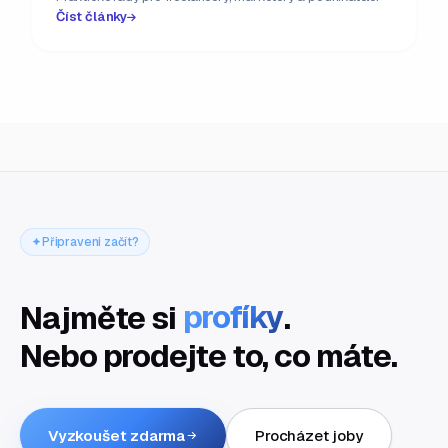
Číst články
Připraveni začít?
Najměte si
profíky
.
Nebo prodejte to, co máte.
Vyzkoušet zdarma
Procházet joby