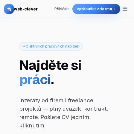
web-clever
.
Přihlásit
Vyzkoušet zdarma
0 aktivních pracovních nabídek
Najděte si
práci
.
Inzeráty od firem i freelance
projektů — plný úvazek, kontrakt,
remote. Pošlete CV jedním
kliknutím.