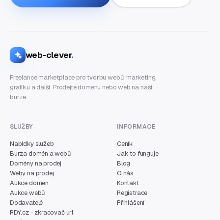
web-clever
.
Freelance marketplace pro tvorbu webů, marketing,
grafiku a další. Prodejte doménu nebo web na naší
burze.
SLUŽBY
INFORMACE
Nabídky služeb
Ceník
Burza domén a webů
Jak to funguje
Domény na prodej
Blog
Weby na prodej
O nás
Aukce domén
Kontakt
Aukce webů
Registrace
Dodavatelé
Přihlášení
RDY.cz - zkracovač url