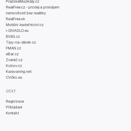
PražskéMuzikály.cz
RealFree.cz - prodej a pronájem
nemovitostí bez realitky
RealFree.sk
Mobilní-kadeřnictví.cz
i-DIVADLO.eu
BIGG.cz
Tipy-na-dárek.cz
FMAN.cz
eBar.cz
Zveráč.cz
Kvízov.cz
Karavaning.net
CVčko.eu
ÚČET
Registrace
Přihlášení
Kontakt