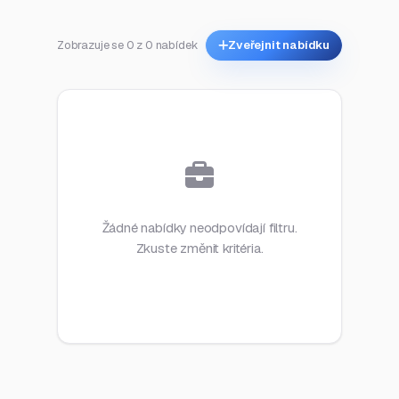
Zobrazuje se 0 z 0 nabídek
Zveřejnit nabídku
Žádné nabídky neodpovídají filtru.
Zkuste změnit kritéria.