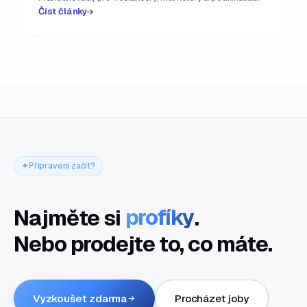
Číst články
Připraveni začít?
Najměte si
profíky
.
Nebo prodejte to, co máte.
Vyzkoušet zdarma
Procházet joby