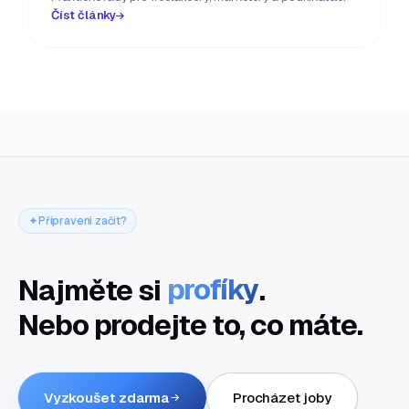
Číst články
Připraveni začít?
Najměte si
profíky
.
Nebo prodejte to, co máte.
Vyzkoušet zdarma
Procházet joby