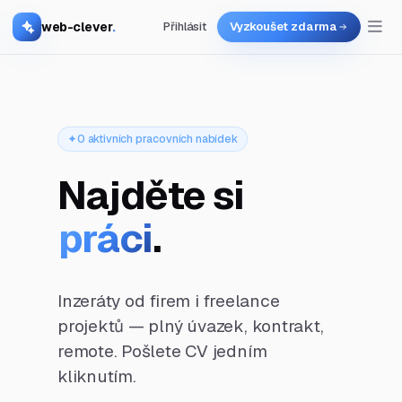
web-clever
.
Přihlásit
Vyzkoušet zdarma
0 aktivních pracovních nabídek
Najděte si
práci
.
Inzeráty od firem i freelance
projektů — plný úvazek, kontrakt,
remote. Pošlete CV jedním
kliknutím.