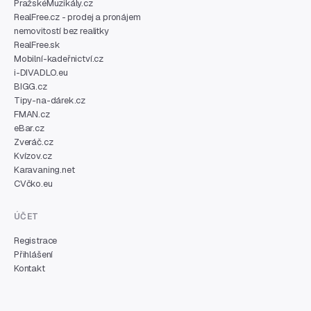
PražskéMuzikály.cz
RealFree.cz - prodej a pronájem
nemovitostí bez realitky
RealFree.sk
Mobilní-kadeřnictví.cz
i-DIVADLO.eu
BIGG.cz
Tipy-na-dárek.cz
FMAN.cz
eBar.cz
Zveráč.cz
Kvízov.cz
Karavaning.net
CVčko.eu
ÚČET
Registrace
Přihlášení
Kontakt