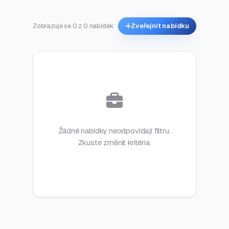
Zobrazuje se 0 z 0 nabídek
Zveřejnit nabídku
Žádné nabídky neodpovídají filtru.
Zkuste změnit kritéria.