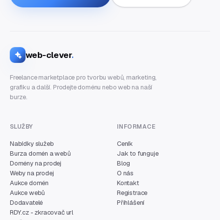
web-clever
.
Freelance marketplace pro tvorbu webů, marketing,
grafiku a další. Prodejte doménu nebo web na naší
burze.
SLUŽBY
INFORMACE
Nabídky služeb
Ceník
Burza domén a webů
Jak to funguje
Domény na prodej
Blog
Weby na prodej
O nás
Aukce domén
Kontakt
Aukce webů
Registrace
Dodavatelé
Přihlášení
RDY.cz - zkracovač url