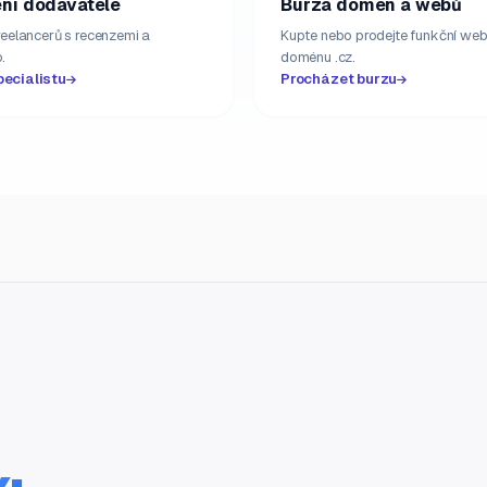
ní dodavatelé
Burza domén a webů
freelancerů s recenzemi a
Kupte nebo prodejte funkční web
.
doménu .cz.
pecialistu
Procházet burzu