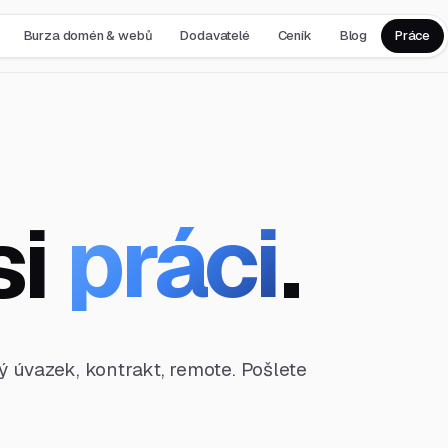
Burza domén & webů
Dodavatelé
Ceník
Blog
Práce
si
práci
.
ný úvazek, kontrakt, remote. Pošlete