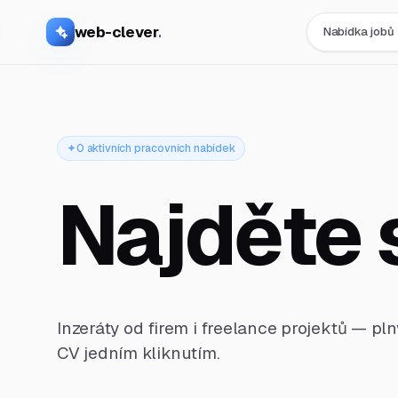
web-clever
.
Nabídka jobů
0 aktivních pracovních nabídek
Najděte 
Inzeráty od firem i freelance projektů — pl
CV jedním kliknutím.