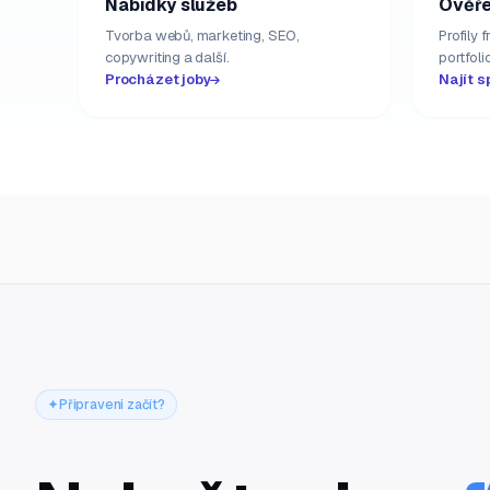
Nabídky služeb
Ověře
Tvorba webů, marketing, SEO,
Profily 
copywriting a další.
portfolio
Procházet joby
Najít s
Připraveni začít?