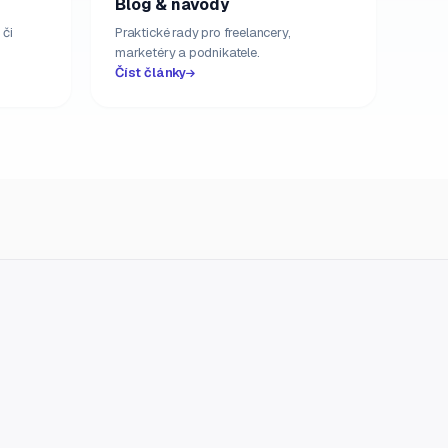
Blog & návody
 či
Praktické rady pro freelancery,
marketéry a podnikatele.
Číst články