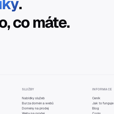
íky
.
o, co máte.
SLUŽBY
INFORMACE
Nabídky služeb
Ceník
Burza domén a webů
Jak to funguje
Domény na prodej
Blog
Weby na prodej
O nás