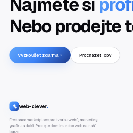
Najměte si
prof
Nebo prodejte t
Vyzkoušet zdarma
Procházet joby
web-clever
.
Freelance marketplace pro tvorbu webů, marketing,
grafiku a další. Prodejte doménu nebo web na naší
burze.