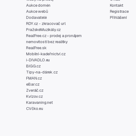
Aukce domén
Kontakt
Aukce webů
Registrace
Dodavatelé
Přihlášení
RDY.cz - zkracovač url
PražskéMuzikály.cz
RealFree.cz - prodej a pronájem
nemovitostí bez realitky
RealFree.sk
Mobilní-kadeřnictví.cz
i-DIVADLO.eu
BIGG.cz
Tipy-na-dárek.cz
FMAN.cz
eBar.cz
Zveráč.cz
Kvízov.cz
Karavaning.net
CVčko.eu