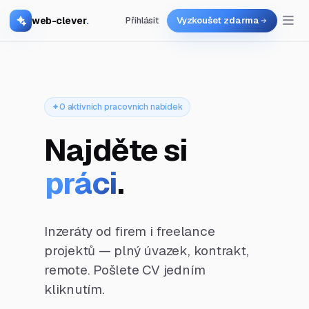
web-clever
.
Přihlásit
Vyzkoušet zdarma
0 aktivních pracovních nabídek
Najděte si
práci
.
Inzeráty od firem i freelance
projektů — plný úvazek, kontrakt,
remote. Pošlete CV jedním
kliknutím.