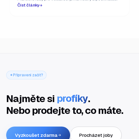
Číst články
Připraveni začít?
Najměte si
profíky
.
Nebo prodejte to, co máte.
Vyzkoušet zdarma
Procházet joby