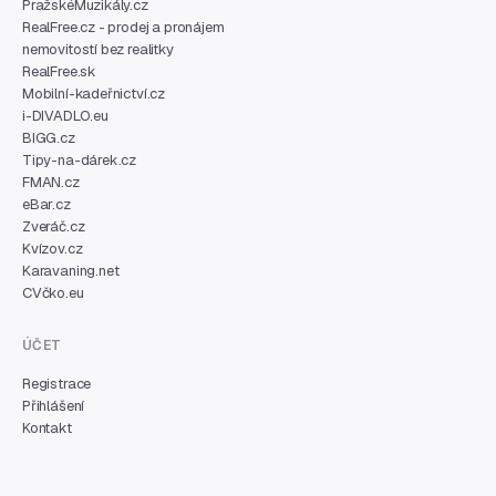
PražskéMuzikály.cz
RealFree.cz - prodej a pronájem
nemovitostí bez realitky
RealFree.sk
Mobilní-kadeřnictví.cz
i-DIVADLO.eu
BIGG.cz
Tipy-na-dárek.cz
FMAN.cz
eBar.cz
Zveráč.cz
Kvízov.cz
Karavaning.net
CVčko.eu
ÚČET
Registrace
Přihlášení
Kontakt