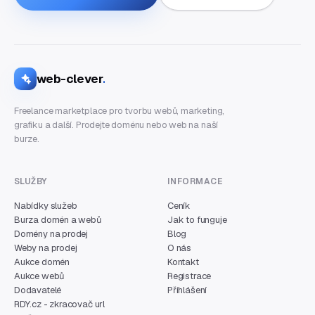
web-clever
.
Freelance marketplace pro tvorbu webů, marketing,
grafiku a další. Prodejte doménu nebo web na naší
burze.
SLUŽBY
INFORMACE
Nabídky služeb
Ceník
Burza domén a webů
Jak to funguje
Domény na prodej
Blog
Weby na prodej
O nás
Aukce domén
Kontakt
Aukce webů
Registrace
Dodavatelé
Přihlášení
RDY.cz - zkracovač url