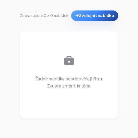
Zobrazuje se 0 z 0 nabídek
Zveřejnit nabídku
Žádné nabídky neodpovídají filtru.
Zkuste změnit kritéria.