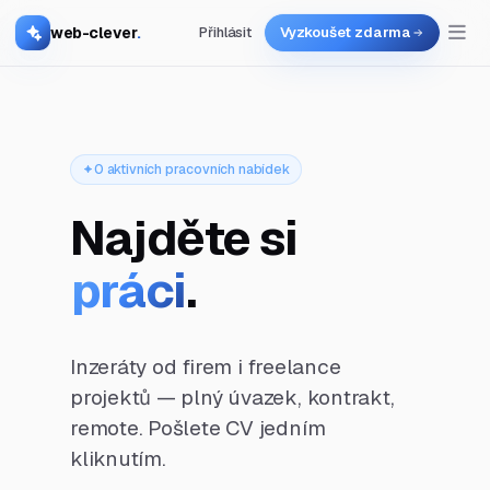
web-clever
.
Přihlásit
Vyzkoušet zdarma
0 aktivních pracovních nabídek
Najděte si
práci
.
Inzeráty od firem i freelance
projektů — plný úvazek, kontrakt,
remote. Pošlete CV jedním
kliknutím.