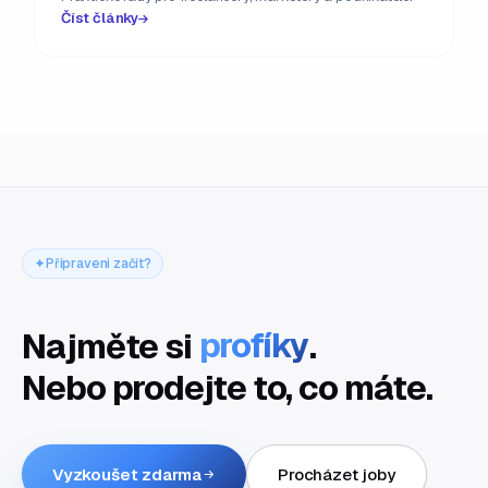
Číst články
Připraveni začít?
Najměte si
profíky
.
Nebo prodejte to, co máte.
Vyzkoušet zdarma
Procházet joby