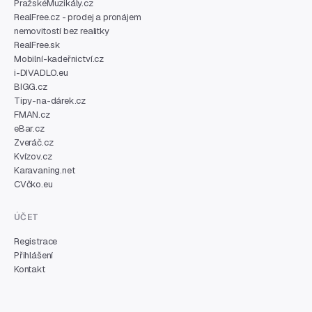
PražskéMuzikály.cz
RealFree.cz - prodej a pronájem
nemovitostí bez realitky
RealFree.sk
Mobilní-kadeřnictví.cz
i-DIVADLO.eu
BIGG.cz
Tipy-na-dárek.cz
FMAN.cz
eBar.cz
Zveráč.cz
Kvízov.cz
Karavaning.net
CVčko.eu
ÚČET
Registrace
Přihlášení
Kontakt