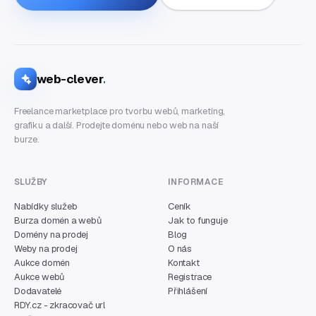
web-clever
.
Freelance marketplace pro tvorbu webů, marketing,
grafiku a další. Prodejte doménu nebo web na naší
burze.
SLUŽBY
INFORMACE
Nabídky služeb
Ceník
Burza domén a webů
Jak to funguje
Domény na prodej
Blog
Weby na prodej
O nás
Aukce domén
Kontakt
Aukce webů
Registrace
Dodavatelé
Přihlášení
RDY.cz - zkracovač url