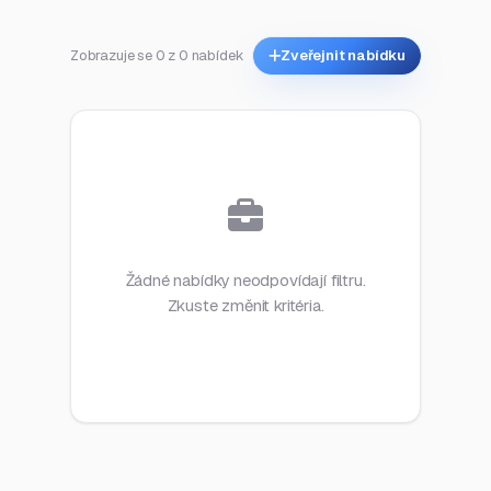
Zobrazuje se 0 z 0 nabídek
Zveřejnit nabídku
Žádné nabídky neodpovídají filtru.
Zkuste změnit kritéria.