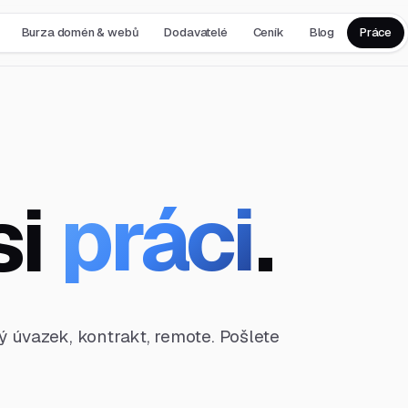
Burza domén & webů
Dodavatelé
Ceník
Blog
Práce
si
práci
.
ný úvazek, kontrakt, remote. Pošlete