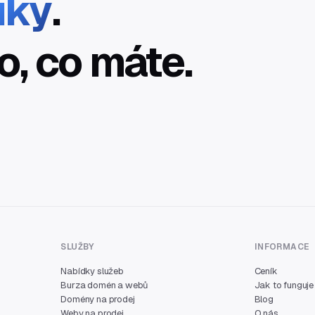
íky
.
o, co máte.
SLUŽBY
INFORMACE
Nabídky služeb
Ceník
Burza domén a webů
Jak to funguje
Domény na prodej
Blog
Weby na prodej
O nás