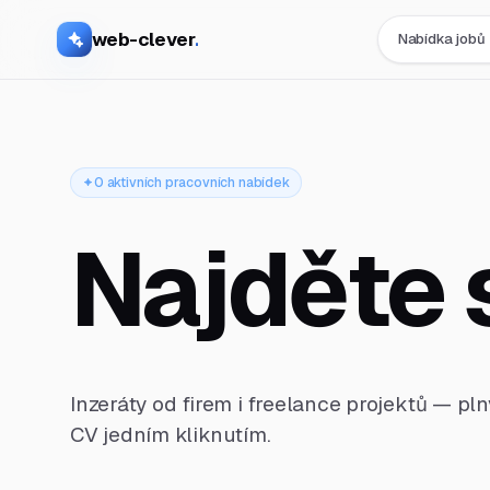
web-clever
.
Nabídka jobů
0 aktivních pracovních nabídek
Najděte 
Inzeráty od firem i freelance projektů — pl
CV jedním kliknutím.