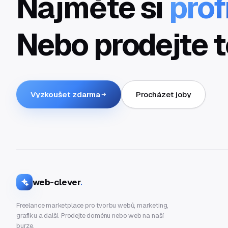
Najměte si
prof
Nebo prodejte t
Vyzkoušet zdarma
Procházet joby
web-clever
.
Freelance marketplace pro tvorbu webů, marketing,
grafiku a další. Prodejte doménu nebo web na naší
burze.