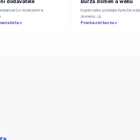
ní dodavatelé
Burza domén a webů
freelancerů s recenzemi a
Kupte nebo prodejte funkční web
.
doménu .cz.
pecialistu
Procházet burzu