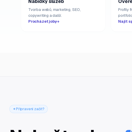
Nabídky služeb
Ověře
Tvorba webů, marketing, SEO,
Profily 
copywriting a další.
portfolio
Procházet joby
Najít s
Připraveni začít?