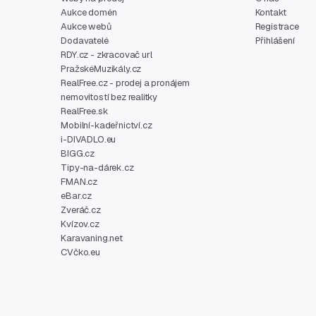
Aukce domén
Kontakt
Aukce webů
Registrace
Dodavatelé
Přihlášení
RDY.cz - zkracovač url
PražskéMuzikály.cz
RealFree.cz - prodej a pronájem
nemovitostí bez realitky
RealFree.sk
Mobilní-kadeřnictví.cz
i-DIVADLO.eu
BIGG.cz
Tipy-na-dárek.cz
FMAN.cz
eBar.cz
Zveráč.cz
Kvízov.cz
Karavaning.net
CVčko.eu