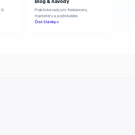
Blog & návody
 či
Praktické rady pro freelancery,
marketéry a podnikatele.
Číst články