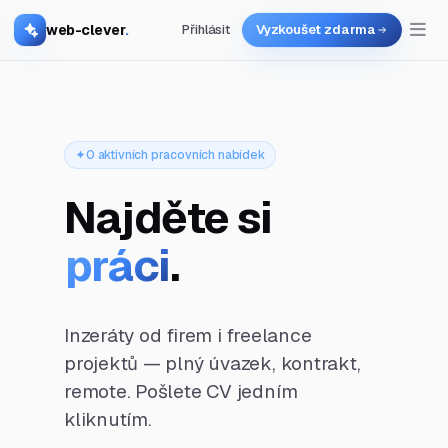
web-clever
.
Přihlásit
Vyzkoušet zdarma
0 aktivních pracovních nabídek
Najděte si
práci
.
Inzeráty od firem i freelance
projektů — plný úvazek, kontrakt,
remote. Pošlete CV jedním
kliknutím.