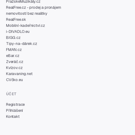
PražskéMuzikály.cz
RealFree.cz - prodej a pronájem
nemovitostí bez realitky
RealFree.sk
Mobilní-kadeřnictví.cz
i-DIVADLO.eu
BIGG.cz
Tipy-na-dárek.cz
FMAN.cz
eBar.cz
Zveráč.cz
Kvízov.cz
Karavaning.net
CVčko.eu
ÚČET
Registrace
Přihlášení
Kontakt