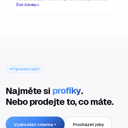
Číst články
Připraveni začít?
Najměte si
profíky
.
Nebo prodejte to, co máte.
Vyzkoušet zdarma
Procházet joby