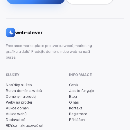
web-clever
.
Freelance marketplace pro tvorbu webů, marketing,
grafiku a další. Prodejte doménu nebo web na naší
burze.
SLUŽBY
INFORMACE
Nabídky služeb
Ceník
Burza domén a webů
Jak to funguje
Domény na prodej
Blog
Weby na prodej
O nás
Aukce domén
Kontakt
Aukce webů
Registrace
Dodavatelé
Přihlášení
RDY.cz - zkracovač url