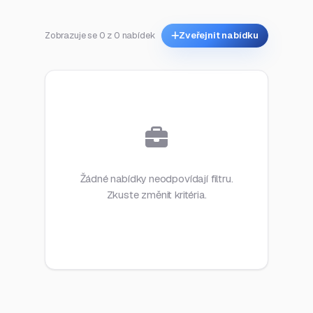
Zobrazuje se 0 z 0 nabídek
Zveřejnit nabídku
Žádné nabídky neodpovídají filtru.
Zkuste změnit kritéria.